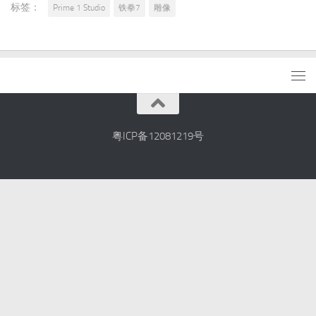
转载请注明源自拆盒网（
拆盒网-潮流玩具新媒体
）并附
带原文链接：
Prime 1 Studio《铁拳7》吉光 27寸1:4雕
像
网站：
www.chaihezi.com
| 微博：
@拆盒网
| 微信公众
号：拆盒 | 官方QQ群：658490394
相关玩具：
没有相关玩具
标签：
Prime 1 Studio
铁拳7
雕像