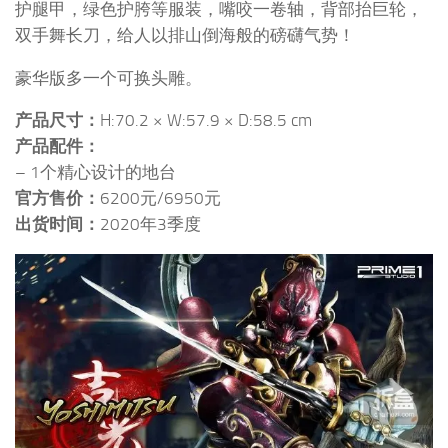
护腿甲，绿色护胯等服装，嘴咬一卷轴，背部抬巨轮，
双手舞长刀，给人以排山倒海般的磅礴气势！
豪华版多一个可换头雕。
产品尺寸：
H:70.2 × W:57.9 × D:58.5 cm
产品配件：
– 1个精心设计的地台
官方售价：
6200元/6950元
出货时间：
2020年3季度