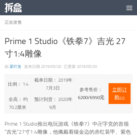
跳至内容
正在发售
Prime 1 Studio《铁拳7》吉光 27
寸1:4雕像
由
梁吖发
· 发布日期
2019/05/20
· 已更新
2019/05/20
截单日期： 2019年
比例： 1:4
7月3日
参考售价：
立即订
购>>
6200/6950元
全高： 约
预计到货： 2020年
70.2厘米
9月
Prime 1 Studio推出电玩游戏《铁拳7》中卍字党的首领
“吉光”27寸1:4雕像，他佩戴着镶金边的赤红装甲、紫色