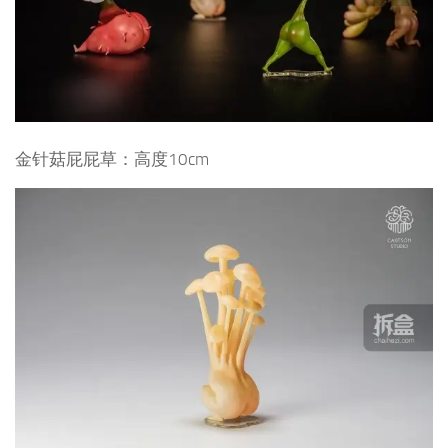
金针菇屁屁草：
高度10cm