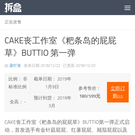
跳至内容
正在发售
CAKE丧工作室《粑条岛的屁屁
草》BUTTIO 第一弹
由
梁吖发
· 发布日期
2018/12/22
· 已更新
2018/12/25
比例： 非
截单日期： 2019年
标准比例
1月9日
参考售价：
立即订
购>>
180/599元
预计到货： 2019年
全高： -
3月
CAKE丧工作室《粑条岛的屁屁草》BUTTIO第一弹正式启
动，首发选手有金针菇屁屁、红薯屁屁、颠茄屁屁以及