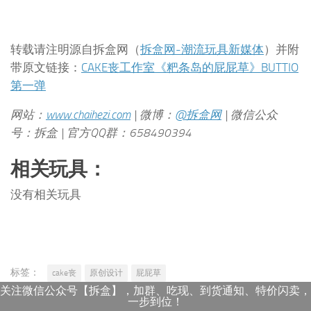
转载请注明源自拆盒网（
拆盒网-潮流玩具新媒体
）并附
带原文链接：
CAKE丧工作室《粑条岛的屁屁草》BUTTIO
第一弹
网站：
www.chaihezi.com
| 微博：
@拆盒网
| 微信公众
号：拆盒 | 官方QQ群：658490394
相关玩具：
没有相关玩具
标签：
cake丧
原创设计
屁屁草
关注微信公众号【拆盒】，加群、吃现、到货通知、特价闪卖，
一步到位！