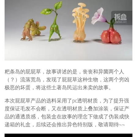
粑条岛的屁屁草，故事讲述的是，丧丧和异菌两个人
（？）流落荒岛，发现了屁屁草这种生物，这两个穷凶
极恶的坏蛋，将这些土著岛民运出来卖的故事。
本次屁屁草产品的选料采用了pc透明材质，为了提升强
度保证毛发不会断，又在透明材质上叠加涂装，保证产
品的通透质感，包装盒在故事的理念下做成了伪装成快
递箱的礼盒，后续还会推出异色特别版，敬请期待~~