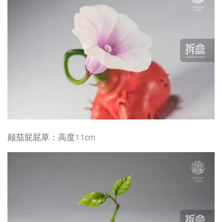
颠茄屁屁草：高度11cm