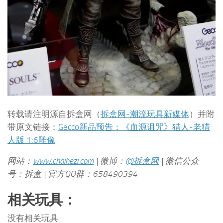
转载请注明源自拆盒网（
拆盒网-潮流玩具新媒体
）并附
带原文链接：
Gecco新品预告：《血源诅咒》猎人-老猎
人版 1:6雕像
网站：
www.chaihezi.com
| 微博：
@拆盒网
| 微信公众
号：拆盒 | 官方QQ群：658490394
相关玩具：
没有相关玩具