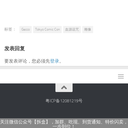
标签：
Gecco
Tokyo Comic Con
血源诅咒
雕像
发表回复
要发表评论，您必须先
登录
。
粤ICP备12081219号
关注微信公众号【拆盒】，加群、吃现、到货通知、特价闪卖，
一步到位！