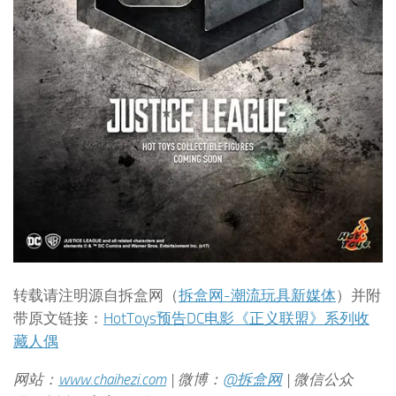
转载请注明源自拆盒网（
拆盒网-潮流玩具新媒体
）并附
带原文链接：
HotToys预告DC电影《正义联盟》系列收
藏人偶
网站：
www.chaihezi.com
| 微博：
@拆盒网
| 微信公众