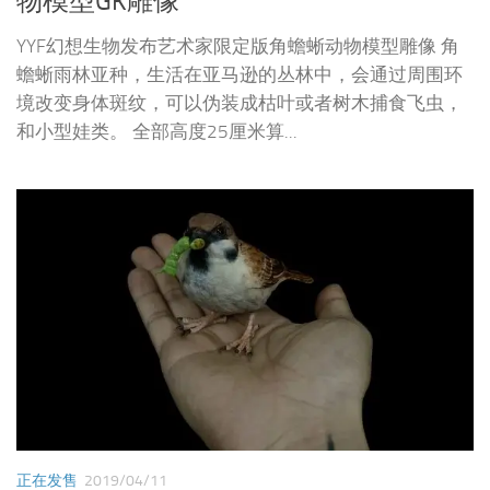
物模型GK雕像
YYF幻想生物发布艺术家限定版角蟾蜥动物模型雕像 角
蟾蜥雨林亚种，生活在亚马逊的丛林中，会通过周围环
境改变身体斑纹，可以伪装成枯叶或者树木捕食飞虫，
和小型娃类。 全部高度25厘米算...
正在发售
2019/04/11