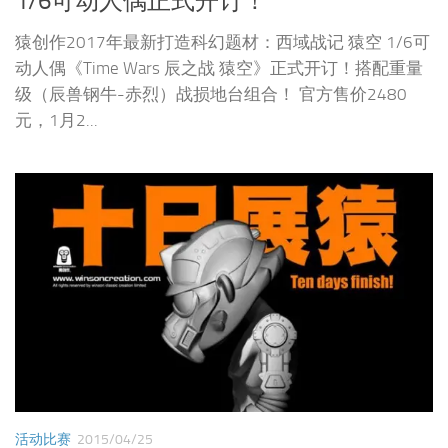
1/6可动人偶正式开订！
猿创作2017年最新打造科幻题材：西域战记 猿空 1/6可
动人偶《Time Wars 辰之战 猿空》正式开订！搭配重量
级（辰兽钢牛-赤烈）战损地台组合！ 官方售价2480
元，1月2...
活动比赛
2015/04/25