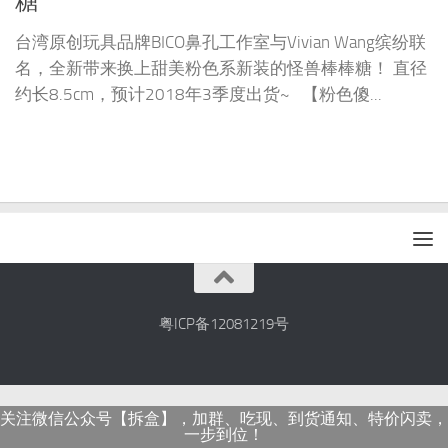
糖
台湾原创玩具品牌BICO鼻孔工作室与Vivian Wang缤纷联
名，全新带来换上甜美粉色系新装的怪兽棒棒糖！ 直径
约长8.5cm，预计2018年3季度出货~ 【粉色傻...
粤ICP备12081219号
关注微信公众号【拆盒】，加群、吃现、到货通知、特价闪卖，
一步到位！