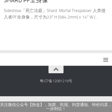
SHARD PF全身像
Sideshow「死亡法庭」Shard: Mortal Trespasser 人类侵
入者PF全身像，尺寸为23″ H (584.2mm) x 14″ W (...
粤ICP备12081219号
关注微信公众号【拆盒】，加群、吃现、到货通知、特价闪卖，
一步到位！