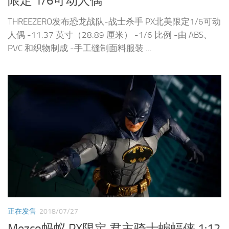
限定 1/6可动人偶
THREEZERO发布恐龙战队-战士杀手 PX北美限定1/6可动
人偶 -11.37 英寸（28.89 厘米） -1/6 比例 -由 ABS、
PVC 和织物制成 -手工缝制面料服装 ...
正在发售
2018/07/27
Mezco蚂蚁 PX限定 君主骑士蝙蝠侠 1:12