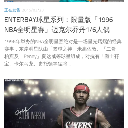
正在发售
2015/03/23
ENTERBAY球星系列：限量版「1996
NBA全明星赛」迈克尔乔丹1/6人偶
1996年举办的NBA全明星赛绝对是一场星光熠熠的经典
赛事，东岸明星队由「篮球之神」米高佐敦、「二哥」
柏宾及「Penny」夏达威等球星组成，对抗有「爵士孖
宝」卡尔马龙、史托顿等猛将...