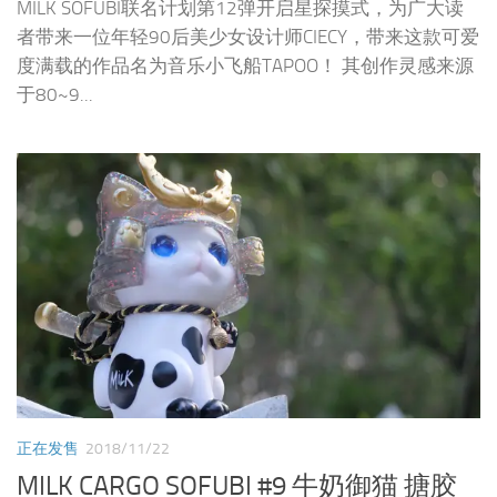
MILK SOFUBI联名计划第12弹开启星探摸式，为广大读
者带来一位年轻90后美少女设计师CIECY，带来这款可爱
度满载的作品名为音乐小飞船TAPOO！ 其创作灵感来源
于80~9...
正在发售
2018/11/22
MILK CARGO SOFUBI #9 牛奶御猫 搪胶