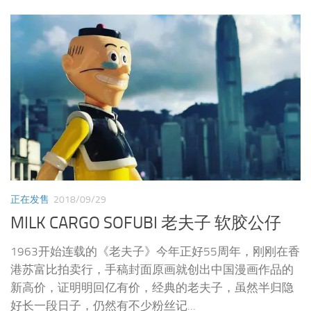
正在发售
2018/09/29
MILK CARGO SOFUBI 老夫子 软胶公仔
1963开始连载的《老夫子》今年正好55周年，刚刚在香
港苏富比拍卖行，手稿封面原画就创出中国漫画作品的
新高价，证明明回亿有价，经典的老夫子，虽然半归隐
好长一段日子，仍然有不少粉丝记...