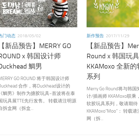
热门动态
2018/05/02
新作预告
2017/11/29
【新品预告】MERRY GO
【新品预告】Merr
ROUND x 韩国设计师
Round x 韩国
Duckhead 鯛男
KKAMoxo 全新
系列
MERRY GO ROUND 将于韩国设计师
Duckhead 合作，将Duckhead设计的
Merry Go Round将与
《鯛男》制作为搪胶玩具~首波将在泰
计/插画师 KKAMoxo联
国玩具展TTE先行发售。 转载请注明源
软胶玩具系列，敬请期
自拆盒网（拆盒...
KKAMoxo“Moo”： 转
网（拆...