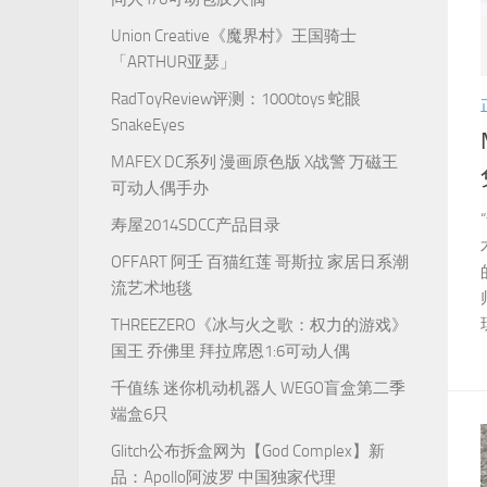
Union Creative《魔界村》王国骑士
「ARTHUR亚瑟」
RadToyReview评测：1000toys 蛇眼
SnakeEyes
MAFEX DC系列 漫画原色版 X战警 万磁王
可动人偶手办
寿屋2014SDCC产品目录
OFFART 阿壬 百猫红莲 哥斯拉 家居日系潮
流艺术地毯
THREEZERO《冰与火之歌：权力的游戏》
国王 乔佛里 拜拉席恩1:6可动人偶
千值练 迷你机动机器人 WEGO盲盒第二季
端盒6只
Glitch公布拆盒网为【God Complex】新
品：Apollo阿波罗 中国独家代理