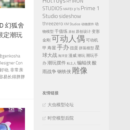
HotToys
IRON
HT
Prime 1
STUDIOS
p1s
MAFEX
Studio
sideshow
threezero
动
ND 幻狐舍
XM Studios
动物摆件
千值练
变形
物模型
原创设计
原创
场限定潮玩
可动人偶
金刚
可动机
手办
星
寿屋
甲
扭蛋
拼装模型
球大战
漫威
潮玩手
潮玩
genkosha
海洋堂
潮玩摆件
蝙蝠侠
酸
gner Con
办
粘土人
雕像
好动, 非常亲
雨战争
钢铁侠
容易长得胖胖
友情链接
大虫模型论坛
时空模型后院