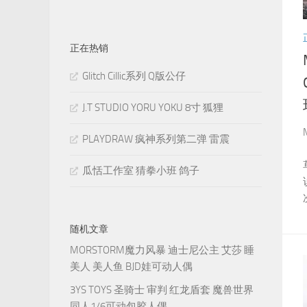
正在热销
Glitch Cillic系列 Q版公仔
J.T STUDIO YORU YOKU 8寸 狐狸
PLAYDRAW 疯神系列第二弹 雷震
瓜恬工作室 猜拳小班 鸽子
随机文章
MORSTORM魔力风暴 迪士尼公主 艾莎 睡
美人 美人鱼 BJD娃可动人偶
3YS TOYS 圣骑士 审判 红龙盾套 魔兽世界
同人1/6可动包胶人偶