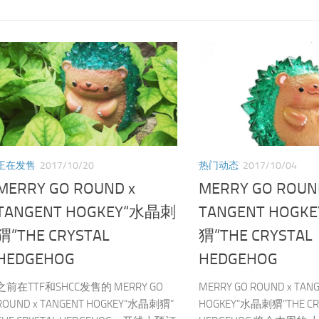
正在发售
2017/10/20
热门动态
2017/10/04
MERRY GO ROUND x
MERRY GO ROUN
TANGENT HOGKEY“水晶刺
TANGENT HOGK
猬”THE CRYSTAL
猬”THE CRYSTAL
HEDGEHOG
HEDGEHOG
之前在TTF和SHCC发售的 MERRY GO
MERRY GO ROUND x TAN
ROUND x TANGENT HOGKEY“水晶刺猬”
HOGKEY”水晶刺猬”THE CR