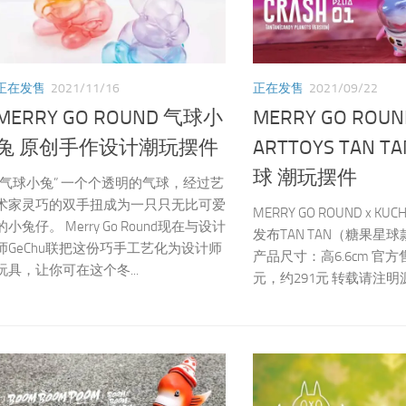
正在发售
2021/11/16
正在发售
2021/09/22
MERRY GO ROUND 气球小
MERRY GO ROUN
兔 原创手作设计潮玩摆件
ARTTOYS TAN 
球 潮玩摆件
“气球小兔” 一个个透明的气球，经过艺
术家灵巧的双手扭成为一只只无比可爱
MERRY GO ROUND x KUC
的小兔仔。 Merry Go Round现在与设计
发布TAN TAN（糖果星
师GeChu联把这份巧手工艺化为设计师
产品尺寸：高6.6cm 官方
玩具，让你可在这个冬...
元，约291元 转载请注明源