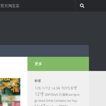
网官方淘宝店
更多
标签
6寸
1/6
1/12
3A TOYS
1:6
12寸
damtoys
DC漫画
eva
figma
gk
Good Smile Company
Hot Toys