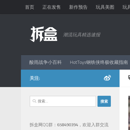
首页
正在发售
新作预告
玩具美图
玩
跳至内容
潮流玩具精选速报
酸雨战争小百科
HotToys钢铁侠终极收藏指南
关注:
搜
索：
拆盒网QQ群：
658490394
，欢迎入群交流