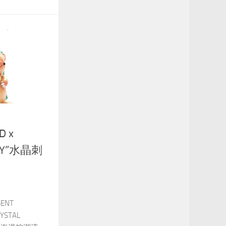
D x
EY”水晶刺
GENT
YSTAL