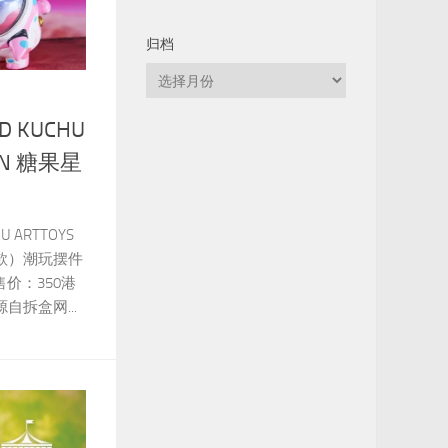
归档
归
档
D KUCHU
TAN 糖果星
HU ARTTOYS
球款）潮玩摆件
售价：350港
自拆盒网...