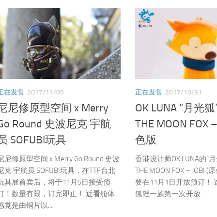
正在发售
2017/11/05
正在发售
2017/10/31
尼尼修原型空间 x Merry
OK LUNA “月光狐”
Go Round 史波尼克 宇航
THE MOON FOX –
员 SOFUBI玩具
色版
尼尼修原型空间 x Merry Go Round 史波
香港设计师OK LUNA的“月光
尼克 宇航员 SOFUBI玩具，在TTF台北
THE MOON FOX – JOBI
玩具展首卖后，将于11月5日接受预
要在11月1日开放预订！ 这
订！数量有限，订完即止！ 近看舱体
狐狸一族第一次开放...
感觉是由铜片以...