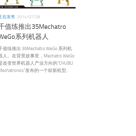
正在发售
2014/07/28
千值练推出35Mechatro
WeGo系列机器人
千值练推出 35Mechatro WeGo 系列机
器人。在背景故事里，Mechatro WeGo
是改变世界机器人产业方向的“CHUBU
Mechatronics”发布的一个崭新机型...