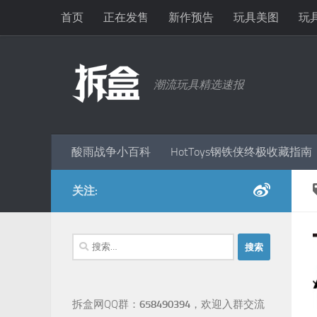
首页
正在发售
新作预告
玩具美图
玩
跳至内容
潮流玩具精选速报
酸雨战争小百科
HotToys钢铁侠终极收藏指南
关注:
搜
索：
拆盒网QQ群：
658490394
，欢迎入群交流