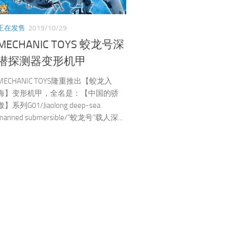
正在发售
2019/10/29
MECHANIC TOYS 蛟龙号深
潜探测器变形机甲
MECHANIC TOYS隆重推出【蛟龙入
海】变形机甲，全名是：【中国的骄
傲】系列G01/Jiaolong deep-sea
manned submersible/“蛟龙号”载人深...