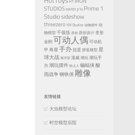
HotToys
IRON
HT
Prime 1
STUDIOS
p1s
MAFEX
Studio
sideshow
threezero
动
XM Studios
动物摆件
千值练
变形
物模型
原创设计
原创
可动人偶
金刚
可动机
手办
星
寿屋
甲
扭蛋
拼装模型
球大战
漫威
潮玩手
潮玩
海洋堂
潮玩摆件
蝙蝠侠
酸
办
粘土人
雕像
雨战争
钢铁侠
友情链接
大虫模型论坛
时空模型后院