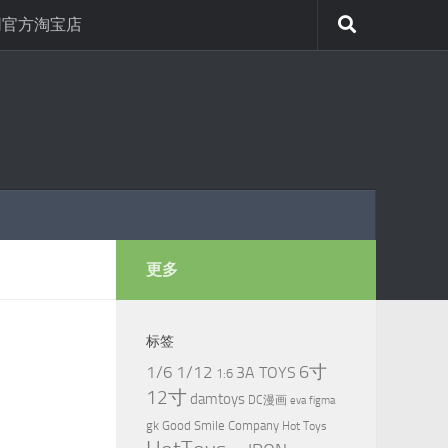
网官方淘宝店
更多
标签
6寸
1/6
1/12
3A TOYS
1:6
12寸
damtoys
DC漫画
eva
figma
gk
Good Smile Company
Hot Toys