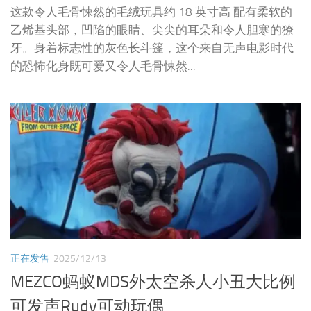
这款令人毛骨悚然的毛绒玩具约 18 英寸高 配有柔软的
乙烯基头部，凹陷的眼睛、尖尖的耳朵和令人胆寒的獠
牙。身着标志性的灰色长斗篷，这个来自无声电影时代
的恐怖化身既可爱又令人毛骨悚然...
正在发售
2025/12/13
MEZCO蚂蚁MDS外太空杀人小丑大比例
可发声Rudy可动玩偶