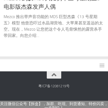
电影版杰森发声人偶
Mezco 推出带声音功能的 MDS 巨型杰森《13 号星期
五》模型 他曾恐吓过水晶湖营地、大苹果甚至遥远的太
空。现在，Mezco 让您把这个令人毛骨悚然的露营杀手
带回家。向您介绍...
粤ICP备12081219号
关注微信公众号【拆盒】，加群、吃现、到货通知、特价闪卖，
一步到位！