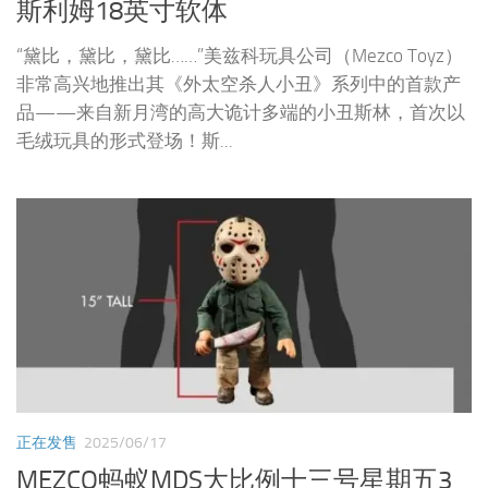
斯利姆18英寸软体
“黛比，黛比，黛比……”美兹科玩具公司（Mezco Toyz）
非常高兴地推出其《外太空杀人小丑》系列中的首款产
品——来自新月湾的高大诡计多端的小丑斯林，首次以
毛绒玩具的形式登场！斯...
正在发售
2025/06/17
MEZCO蚂蚁MDS大比例十三号星期五3