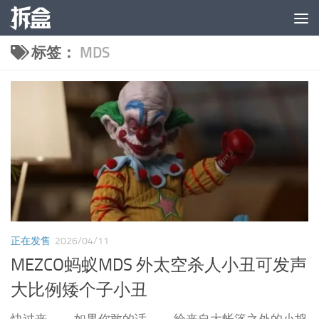
跳至内容
标签：
MDS
正在发售
2026/04/11
MEZCO蚂蚁MDS 外太空杀人小丑可发声
大比例矮个子小丑