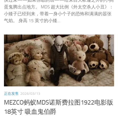
快过来——如果你敢的话——给来自大帐篷之外的小捣
蛋鬼腾出点地方。 MDS 超大比例《外太空杀人小丑》：
小矮子已经到来，带着一身小个子的恐怖和满满的嚣张
气焰。 身高 15 英寸的小矮...
正在发售
2026/03/13
MEZCO蚂蚁MDS诺斯费拉图1922电影版
18英寸 吸血鬼伯爵