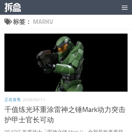
跳至内容
标签：
MARKV
正在发售
2026/02/11
千值练光环重涂雷神之锤Mark动力突击
护甲士官长可动