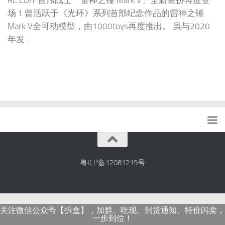
RE:EDIT 首席战士「雷神之锤 Mark V」全新装扮再度登
场！曾活跃于《光环》系列首部纪念作品的雷神之锤
Mark V全可动模型，由1000toys再度推出。 虽与2020
年发...
粤ICP备12081219号
关注微信公众号【拆盒】，加群、吃现、到货通知、特价闪卖，
一步到位！