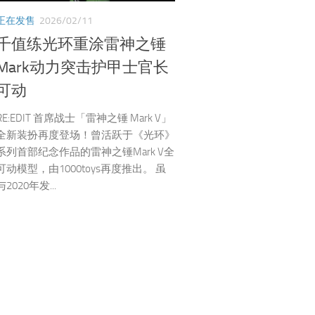
正在发售
2026/02/11
千值练光环重涂雷神之锤
Mark动力突击护甲士官长
可动
RE:EDIT 首席战士「雷神之锤 Mark V」
全新装扮再度登场！曾活跃于《光环》
系列首部纪念作品的雷神之锤Mark V全
可动模型，由1000toys再度推出。 虽
与2020年发...