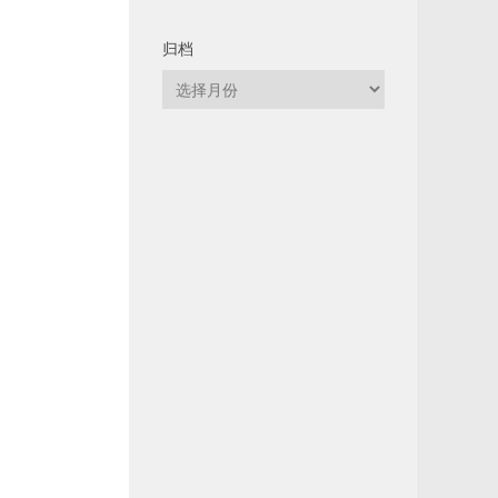
归档
归
档