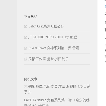
正在热销
Glitch Cillic系列 Q版公仔
J.T STUDIO YORU YOKU 8寸 狐狸
PLAYDRAW 疯神系列第二弹 雷震
瓜恬工作室 猜拳小班 鸽子
随机文章
大漫匠 魅魔 风纪委员 澪奈 追视眼 1/6 日系
手办
LAPUTA studio 角色系列第一弹《哈尔的移
动城堡》卡西法