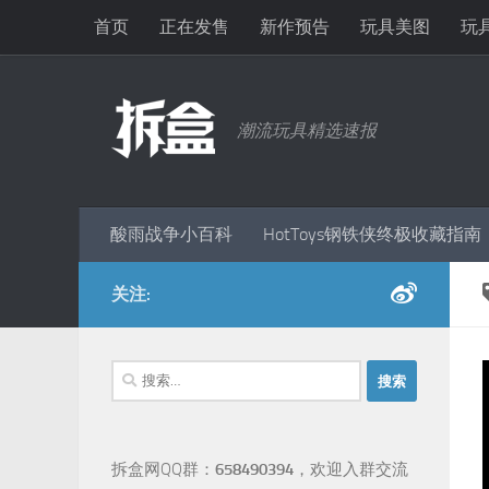
首页
正在发售
新作预告
玩具美图
玩
跳至内容
潮流玩具精选速报
酸雨战争小百科
HotToys钢铁侠终极收藏指南
关注:
搜
索：
拆盒网QQ群：
658490394
，欢迎入群交流