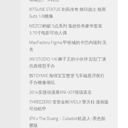
KITSUNE STATUE 剑风传奇 烙印战士 格斯
Guts 1/8雕像
MEZCO蚂蚁 5点系列 鬼娃恰奇豪华套装
3.75寸电影可动人偶
MaxFactory Figma 甲铁城的卡巴内瑞利 无
名
JXK STUDIO 1/6 狮子王的小伙伴 彭彭丁满
仿真模型手办
拆TOYMIE 海绵宝宝蟹堡飞车磁悬浮夜灯
手办雕像潮玩
2014安捷动漫展ANI-JOY现场直击
THREEZERO 变形金刚 MDLX 擎天柱 漫画版
可动机甲
JPX x The Duang：Cubebot机器人-黑色骷
髅版