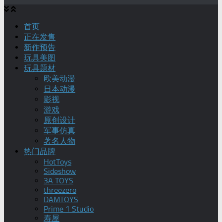
首页
正在发售
新作预告
玩具美图
玩具题材
欧美动漫
日本动漫
影视
游戏
原创设计
军事仿真
著名人物
热门品牌
HotToys
Sideshow
3A TOYS
threezero
DAMTOYS
Prime 1 Studio
寿屋