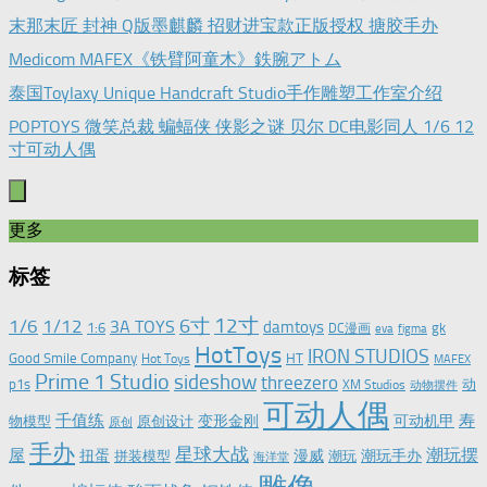
末那末匠 封神 Q版墨麒麟 招财进宝款正版授权 搪胶手办
Medicom MAFEX《铁臂阿童木》鉄腕アトム
泰国Toylaxy Unique Handcraft Studio手作雕塑工作室介绍
POPTOYS 微笑总裁 蝙蝠侠 侠影之谜 贝尔 DC电影同人 1/6 12
寸可动人偶
更多
标签
12寸
6寸
1/6
1/12
3A TOYS
damtoys
1:6
gk
DC漫画
eva
figma
HotToys
IRON STUDIOS
Good Smile Company
HT
Hot Toys
MAFEX
Prime 1 Studio
sideshow
threezero
p1s
动
XM Studios
动物摆件
可动人偶
千值练
寿
变形金刚
可动机甲
物模型
原创设计
原创
手办
星球大战
潮玩摆
屋
扭蛋
漫威
潮玩手办
拼装模型
潮玩
海洋堂