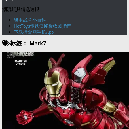
潮流玩具精选速报
酸雨战争小百科
HotToys钢铁侠终极收藏指南
下载拆盒网手机App
标签：
Mark7