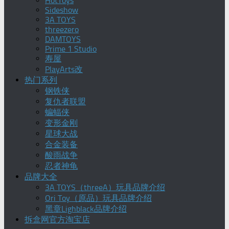
HotToys
Sideshow
3A TOYS
threezero
DAMTOYS
Prime 1 Studio
寿屋
PlayArts改
热门系列
钢铁侠
复仇者联盟
蝙蝠侠
变形金刚
星球大战
合金装备
酸雨战争
忍者神龟
品牌大全
3A TOYS（threeA）玩具品牌介绍
Ori Toy（原品）玩具品牌介绍
黑章Lighblack品牌介绍
拆盒网官方淘宝店