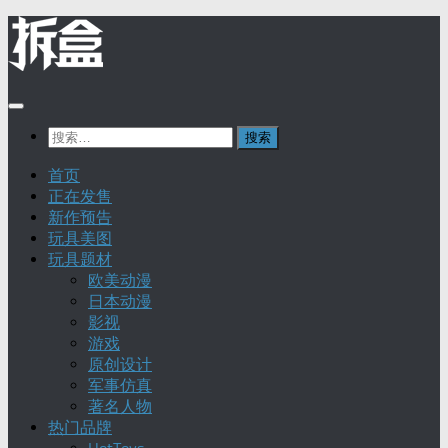
跳
至
内
容
搜
索：
首页
正在发售
新作预告
玩具美图
玩具题材
欧美动漫
日本动漫
影视
游戏
原创设计
军事仿真
著名人物
热门品牌