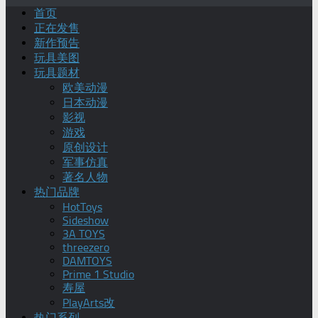
首页
正在发售
新作预告
玩具美图
玩具题材
欧美动漫
日本动漫
影视
游戏
原创设计
军事仿真
著名人物
热门品牌
HotToys
Sideshow
3A TOYS
threezero
DAMTOYS
Prime 1 Studio
寿屋
PlayArts改
热门系列