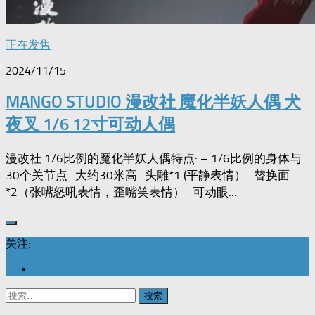
正在发售
2024/11/15
MANGO STUDIO 漫改社 魔化半妖人偶 犬
夜叉 1/6 12寸可动人偶
漫改社 1/6比例的魔化半妖人偶特点: – 1/6比例的身体与
30个关节点 -大约30米高 -头雕*1 (平静表情） -替换面
*2（张嘴怒吼表情，歪嘴笑表情） -可动眼...
关注:
搜
索：