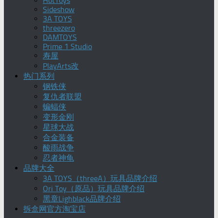
HotToys
Sideshow
3A TOYS
threezero
DAMTOYS
Prime 1 Studio
寿屋
PlayArts改
热门系列
钢铁侠
复仇者联盟
蝙蝠侠
变形金刚
星球大战
合金装备
酸雨战争
忍者神龟
品牌大全
3A TOYS（threeA）玩具品牌介绍
Ori Toy（原品）玩具品牌介绍
黑章Lighblack品牌介绍
拆盒网官方淘宝店