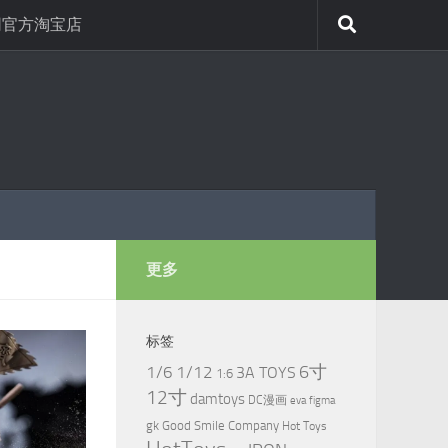
网官方淘宝店
更多
标签
6寸
1/6
1/12
3A TOYS
1:6
12寸
damtoys
DC漫画
eva
figma
gk
Good Smile Company
Hot Toys