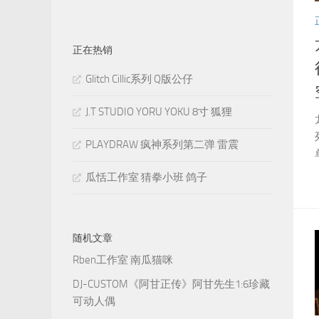
正在热销
Glitch Cillic系列 Q版公仔
J.T STUDIO YORU YOKU 8寸 狐狸
PLAYDRAW 疯神系列第二弹 雷震
瓜恬工作室 猜拳小班 鸽子
随机文章
Rben工作室 南瓜猫咪
DJ-CUSTOM《阿甘正传》阿甘先生1:6珍藏
可动人偶