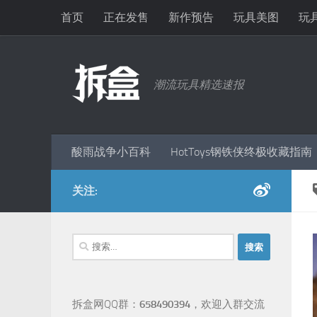
首页
正在发售
新作预告
玩具美图
玩
跳至内容
潮流玩具精选速报
酸雨战争小百科
HotToys钢铁侠终极收藏指南
关注:
搜
索：
拆盒网QQ群：
658490394
，欢迎入群交流