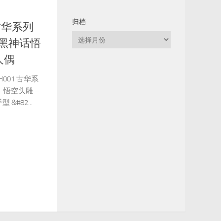
归档
 古华系列
归
 黑神话悟
档
人偶
GH001 古华系
 悟空头雕 –
 &#82...