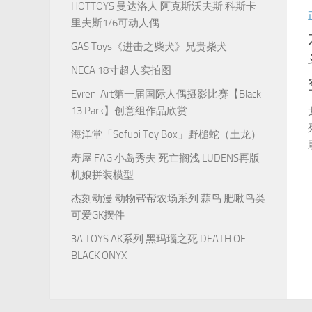
HOTTOYS 曼达洛人 阿克斯沃夫斯 科斯卡
里夫斯1/6可动人偶
GAS Toys《进击之柴犬》兄贵柴犬
NECA 18寸超人实拍图
Evreni Art第一届国际人偶摄影比赛【Black
13 Park】创意组作品欣赏
海洋堂「Sofubi Toy Box」野槌蛇（土龙）
寿屋 FAG 小岛秀夫 死亡搁浅 LUDENS再版
机娘拼装模型
杰刻动漫 动物帮帮农场系列 蒜鸟 肥啾鸟类
可爱GK摆件
3A TOYS AK系列 黑玛瑙之死 DEATH OF
BLACK ONYX