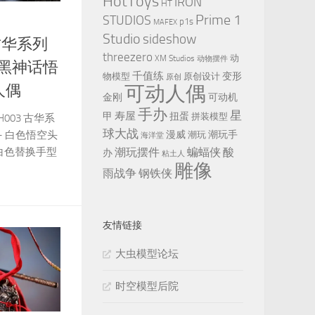
HotToys
IRON
HT
Prime 1
STUDIOS
p1s
MAFEX
Studio
sideshow
 古华系列
threezero
动
XM Studios
动物摆件
 黑神话悟
千值练
变形
物模型
原创设计
原创
人偶
可动人偶
金刚
可动机
手办
星
寿屋
甲
扭蛋
拼装模型
GH003 古华系
球大战
– 白色悟空头
漫威
潮玩手
潮玩
海洋堂
8只白色替换手型
潮玩摆件
蝙蝠侠
酸
办
粘土人
雕像
雨战争
钢铁侠
友情链接
大虫模型论坛
时空模型后院