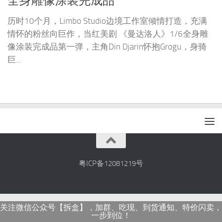
全身雕像涂装完成品
历时10个月，Limbo Studio边境工作室倾情打造，充满
情怀的粉丝向巨作，当红美剧 《曼达洛人》1/6全身雕
像涂装完成品第一弹，主角Din Djarin怀抱Grogu，身骑
巨...
粤ICP备12081219号
关注微信公众号【拆盒】，加群、吃现、到货通知、特价闪卖，
一步到位！