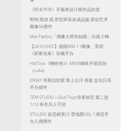
《环太平洋》开菊兽设计师作品欣赏
野鸽 西游 戒 原型师亲涂成品版 原创艺术
雕像GK摆件
Max Factory「偶像大师灰姑娘」白坂小梅
【2015 SHCC】德国MM 1:1雕像、育碧
《刺客信条》珍藏手办
HotToys《钢铁侠3》MK35鲷鱼开箱实拍
（Luka）
ENSKY 哥斯拉软胶 掌上公仔 再版 盒玩日系
手办摆件
TEM STUDIO × Skull Toyz 绯夜校官 第二批
1/12 布衣兵人可动
STILLDIO 反恐精英CS 雪地图VOL.1 潮流手
办人偶摆件