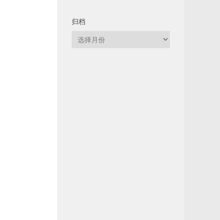
归档
归
档