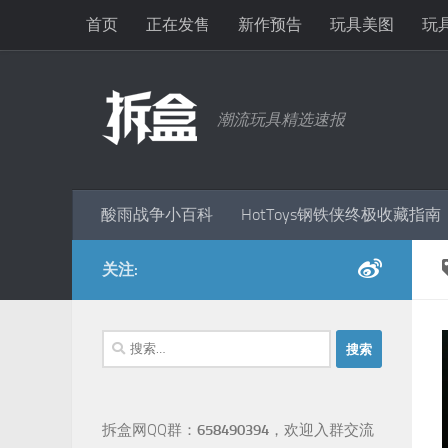
首页
正在发售
新作预告
玩具美图
玩
跳至内容
潮流玩具精选速报
酸雨战争小百科
HotToys钢铁侠终极收藏指南
关注:
搜
索：
拆盒网QQ群：
658490394
，欢迎入群交流