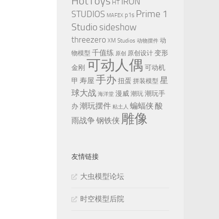
HotToys
IRON
HT
Prime 1
STUDIOS
p1s
MAFEX
Studio
sideshow
threezero
动
XM Studios
动物摆件
千值练
变形
物模型
原创设计
原创
可动人偶
金刚
可动机
手办
星
寿屋
甲
扭蛋
拼装模型
球大战
漫威
潮玩手
潮玩
海洋堂
潮玩摆件
蝙蝠侠
酸
办
粘土人
雕像
雨战争
钢铁侠
友情链接
大虫模型论坛
时空模型后院