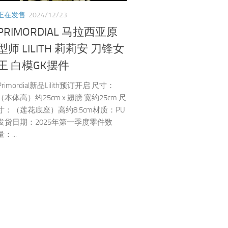
正在发售
2024/12/23
PRIMORDIAL 马拉西亚原
型师 LILITH 莉莉安 刀锋女
王 白模GK摆件
Primordial新品Lilith预订开启 尺寸：
（本体高）约25cm x 翅膀 宽约25cm 尺
寸：（莲花底座）高约8.5cm材质：PU
发货日期：2025年第一季度零件数
量：...