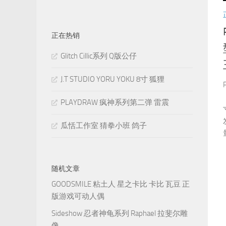
正在热销
Glitch Cillic系列 Q版公仔
J.T STUDIO YORU YOKU 8寸 狐狸
PLAYDRAW 疯神系列第二弹 雷震
瓜恬工作室 猜拳小班 鸽子
随机文章
GOODSMILE 粘土人 星之卡比 卡比 瓦豆 正
版游戏可动人偶
Sideshow 忍者神龟系列 Raphael 拉斐尔雕
像