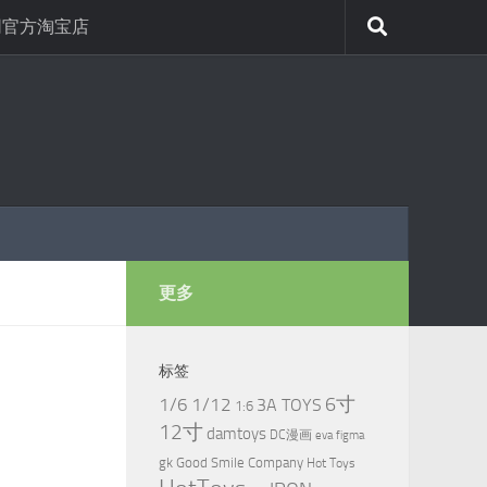
网官方淘宝店
更多
标签
6寸
1/6
1/12
3A TOYS
1:6
12寸
damtoys
DC漫画
eva
figma
gk
Good Smile Company
Hot Toys