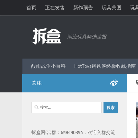
首页
正在发售
新作预告
玩具美图
玩
跳至内容
潮流玩具精选速报
酸雨战争小百科
HotToys钢铁侠终极收藏指南
关注:
搜
索：
拆盒网QQ群：
658490394
，欢迎入群交流