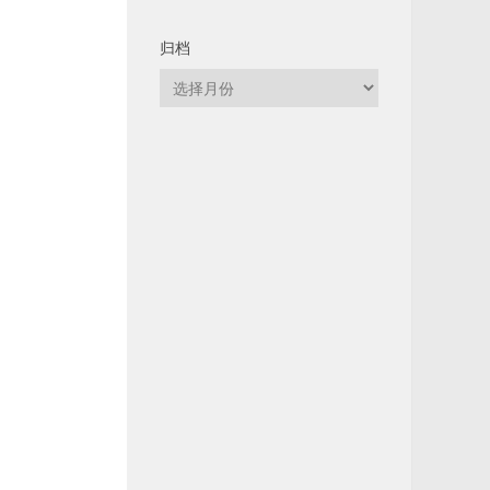
归档
归
档