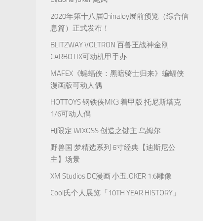
2020年第十八届ChinaJoy展前预览（综合信
息篇）正式发布！
BLITZWAY VOLTRON 百兽王战神金刚
CARBOTIX可动机甲手办
MAFEX《蝙蝠侠：黑暗骑士归来》蝙蝠侠
漫画版可动人偶
HOTTOYS 钢铁侠MK3 着甲版 托尼斯塔克
1/6可动人偶
HJ限定 WIXOSS 创造之键主 乌姆尔
野兽国 梦精选系列 6寸经典【迪斯尼公
主】场景
XM Studios DC漫画 小丑JOKER 1:6雕像
Cool氏个人展览「10TH YEAR HISTORY」