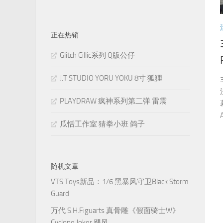
正在热销
Glitch Cillic系列 Q版公仔
J.T STUDIO YORU YOKU 8寸 狐狸
PLAYDRAW 疯神系列第二弹 雷震
瓜恬工作室 猜拳小班 鸽子
随机文章
VTS Toys新品：1/6 黑暴风守卫Black Storm
Guard
万代 S.H.Figuarts 真骨雕《假面骑士W》
Cyclone Joker 飓风