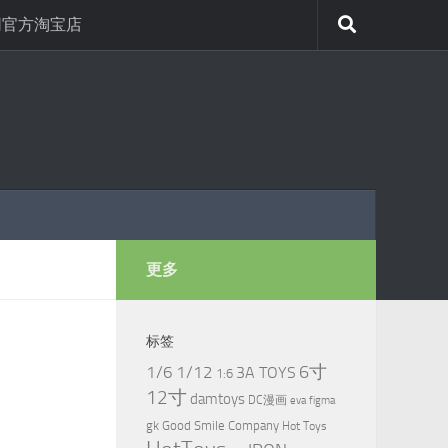
网官方淘宝店
更多
标签
6寸
1/6
1/12
3A TOYS
1:6
12寸
damtoys
DC漫画
eva
figma
gk
Good Smile Company
Hot Toys