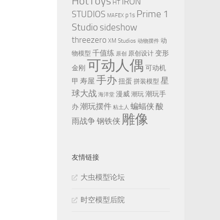
HotToys
IRON
HT
Prime 1
STUDIOS
p1s
MAFEX
Studio
sideshow
threezero
动
XM Studios
动物摆件
千值练
变形
物模型
原创设计
原创
可动人偶
金刚
可动机
手办
星
寿屋
甲
扭蛋
拼装模型
球大战
漫威
潮玩手
潮玩
海洋堂
潮玩摆件
蝙蝠侠
酸
办
粘土人
雕像
雨战争
钢铁侠
友情链接
大虫模型论坛
时空模型后院