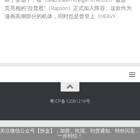
终于登场了！在《Machineen Kreiger in Action》最后一
页亮相的“拉普恩”（Rapoon）正式加入阵容。这款作为
漫画高潮部分的机体，同时也是曾登上《HEAVY...
粤ICP备12081219号
关注微信公众号【拆盒】，加群、吃现、到货通知、特价闪卖，
一步到位！