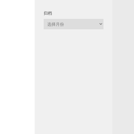
归档
归
档