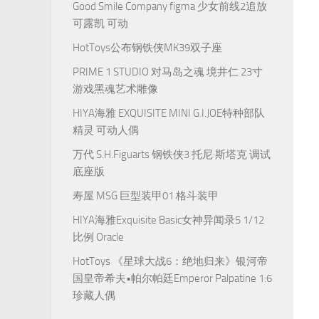
Good Smile Company figma 少女前线2追放
可露凯 可动
HotToys公布钢铁侠MK39双子座
PRIME 1 STUDIO 对马岛之魂 境井仁 23寸
游戏黑魂艺术雕像
HIYA海雅 EXQUISITE MINI G.I.JOE特种部队
精灵 可动人偶
万代 S.H.Figuarts 钢铁侠3 托尼·斯塔克 调试
底座版
寿屋 MSG 巨型装甲01 格斗装甲
HIYA海雅Exquisite Basic女神异闻录5 1/12
比例 Oracle
HotToys 《星球大战6：绝地归来》银河帝
国皇帝希夫•帕尔帕廷Emperor Palpatine 1:6
珍藏人偶