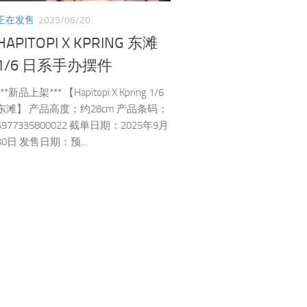
正在发售
2025/06/20
HAPITOPI X KPRING 东滩
1/6 日系手办摆件
***新品上架*** 【Hapitopi X Kpring 1/6
东滩】 产品高度：约28cm 产品条码：
6977335800022 截单日期：2025年9月
30日 发售日期：预...