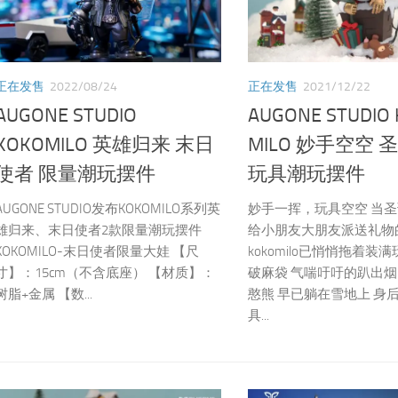
正在发售
2022/08/24
正在发售
2021/12/22
AUGONE STUDIO
AUGONE STUDIO
KOKOMILO 英雄归来 末日
MILO 妙手空空 
使者 限量潮玩摆件
玩具潮玩摆件
AUGONE STUDIO发布KOKOMILO系列英
妙手一挥，玩具空空 当
雄归来、末日使者2款限量潮玩摆件
给小朋友大朋友派送礼物
KOKOMILO-末日使者限量大娃 【尺
kokomilo已悄悄拖着装
寸】：15cm（不含底座） 【材质】：
破麻袋 气喘吁吁的趴出烟
树脂+金属 【数...
憨熊 早已躺在雪地上 身
具...