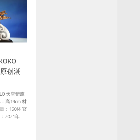
 KOKO
 原创潮
MILO 天空猎鹰
：高19cm 材
：150体 官
：2021年