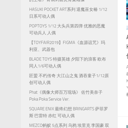
HASUKI POCKET ART系列 退魔巫女椿 1/12
日系可动人偶
POPTOYS 1/12 大头兵第四弹 优雅的恶魔
可动兵人 人偶
【TOYFAIR2019】FIGMA《血源诅咒》玛
利亚、武器包
BLADE TOYS 特摄英雄 夕阳下的浪客 欧布
同人1/6可动人偶
匠盟 不朽传奇 大江山之鬼 酒吞童子1/12原
创可动人偶
Phat《偶像大师百万现场》 佐竹美奈子
Poka Poka Service Ver.
SQUARE ENIX 最终幻想 BRINGARTS 萨菲罗
斯 巴雷特 赤红 可动人偶
MEZCO蚂蚁 5点系列 乌鸦 埃里克 李国豪 双