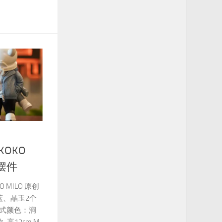
 KOKO
玩摆件
O MILO 原创
涧蓝、晶玉2个
款式颜色：涧