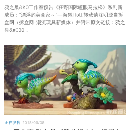
鸦之巢&KO工作室预告《狂野国际瞪眼马拉松》系列新
成员：“漂浮的美食家～”—海獭Flott 转载请注明源自拆
盒网（拆盒网-潮流玩具新媒体）并附带原文链接：鸦之
巢&#038...
正在发售
2018/06/08