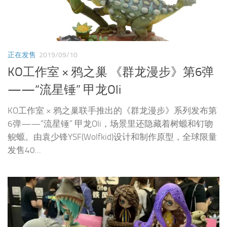
正在发售
2019/09/10
KO工作室 × 鸦之巢 《群龙漫步》第6弹
——“流星锤” 甲龙Oli
KO工作室 × 鸦之巢联手推出的《群龙漫步》系列发布第
6弹——“流星锤” 甲龙Oli，场景里还隐藏着树螈和钉吻
鲵螈。由袁少锋YSF(Wolfkid)设计和制作原型，全球限量
发售40...