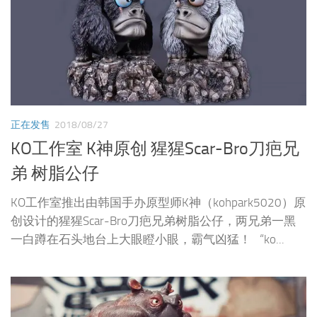
正在发售
2018/08/27
KO工作室 K神原创 猩猩Scar-Bro刀疤兄
弟 树脂公仔
KO工作室推出由韩国手办原型师K神（kohpark5020）原
创设计的猩猩Scar-Bro刀疤兄弟树脂公仔，两兄弟一黑
一白蹲在石头地台上大眼瞪小眼，霸气凶猛！ “ko...