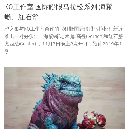
KO工作室 国际瞪眼马拉松系列 海鬣
蜥、红石蟹
鸦之巢与KO工作室合作的《狂野国际瞪眼马拉松》新近
推出一对好伙伴：海鬣蜥“老水鬼”高登(Gorden)和红石蟹
戈西法(Gocifer) ，11月3日晚上8点开订，预计2019年1
季...