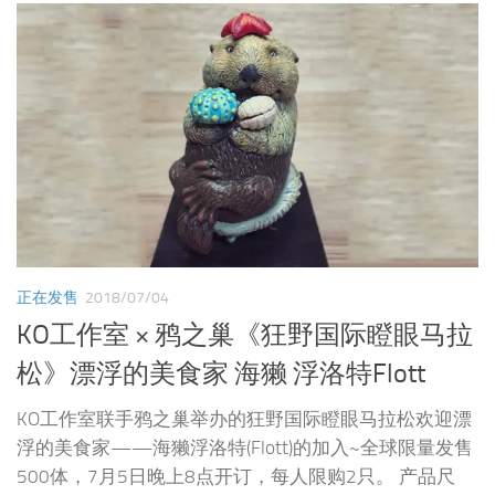
正在发售
2018/07/04
KO工作室 × 鸦之巢《狂野国际瞪眼马拉
松》漂浮的美食家 海獭 浮洛特Flott
KO工作室联手鸦之巢举办的狂野国际瞪眼马拉松欢迎漂
浮的美食家——海獭浮洛特(Flott)的加入~全球限量发售
500体，7月5日晚上8点开订，每人限购2只。 产品尺