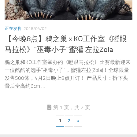
正在发售
2018/04/02
【今晚8点】鸦之巢 x KO工作室《瞪眼
马拉松》“巫毒小子”蜜獾 左拉Zola
鸦之巢和KO工作室举办的《瞪眼马拉松》比赛最新迎来
一位酷酷的选手“巫毒小子”，蜜獾左拉(Zola)！全球限量
发售500体，4月2日晚上8点开订！ 产品尺寸：拆下头
骨后全高约6cm ...
第 1 页，共 2 页
1
2
»