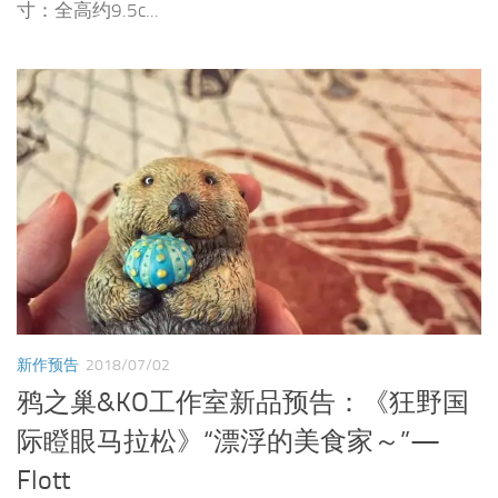
寸：全高约9.5c...
新作预告
2018/07/02
鸦之巢&KO工作室新品预告：《狂野国
际瞪眼马拉松》“漂浮的美食家～”—
Flott