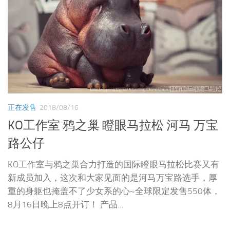
正在发售
2018/08/16
KO工作室 鸦之巢 瞪眼马拉松 河马 万宝
路公仔
KO工作室与鸦之巢合力打造的国际瞪眼马拉松比赛又有
新成员加入，这次和大家见面的是河马万宝路选手，厚
重的身躯也掩盖不了少女系的心~全球限定发售550体，
8月16日晚上8点开订！ 产品...