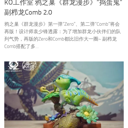
KO工作室 鸦之巢《群龙漫步》“捣蛋鬼”
副栉龙Comb 2.0
鸦之巢《群龙漫步》第一弹“Zero”、第二弹“Comb”将会
再版！设计师袁少锋透露：为了增加群龙小伙伴们的队
列气势，再版的Zero和Comb都比旧作大一圈~ 副栉龙
Comb搭配了多...