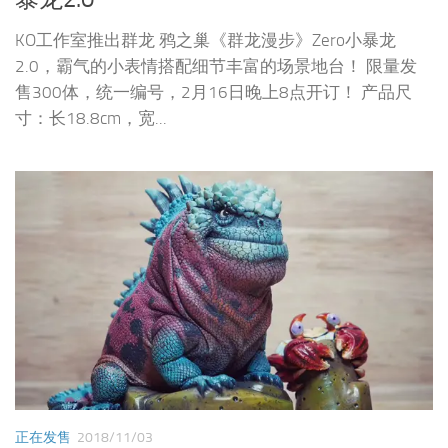
KO工作室推出群龙 鸦之巢《群龙漫步》Zero小暴龙
2.0，霸气的小表情搭配细节丰富的场景地台！ 限量发
售300体，统一编号，2月16日晚上8点开订！ 产品尺
寸：长18.8cm，宽...
正在发售
2018/11/03