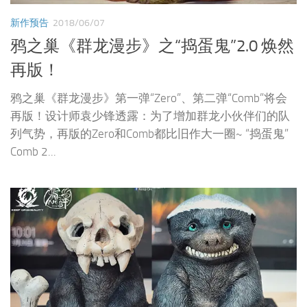
新作预告
2018/06/07
鸦之巢《群龙漫步》之“捣蛋鬼”2.0 焕然
再版！
鸦之巢《群龙漫步》第一弹“Zero”、第二弹“Comb”将会
再版！设计师袁少锋透露：为了增加群龙小伙伴们的队
列气势，再版的Zero和Comb都比旧作大一圈~ “捣蛋鬼”
Comb 2...