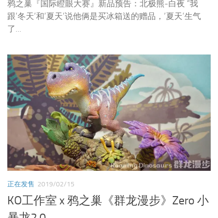
鸦之巢『国际瞪眼大赛』新品预告：北极熊-白夜 “我
跟’冬天’和’夏天’说他俩是买冰箱送的赠品，’夏天’生气
了...
正在发售
2019/02/15
KO工作室 x 鸦之巢《群龙漫步》Zero 小
暴龙2.0