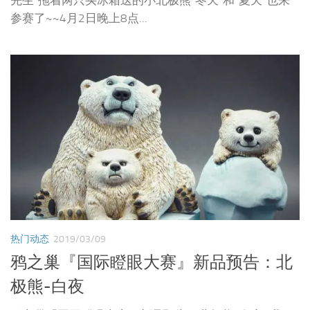
参赛了~~4月2日晚上8点...
热门动态
2019/03/09
鸦之巢『国际瞪眼大赛』新品预告：北
极熊-白夜