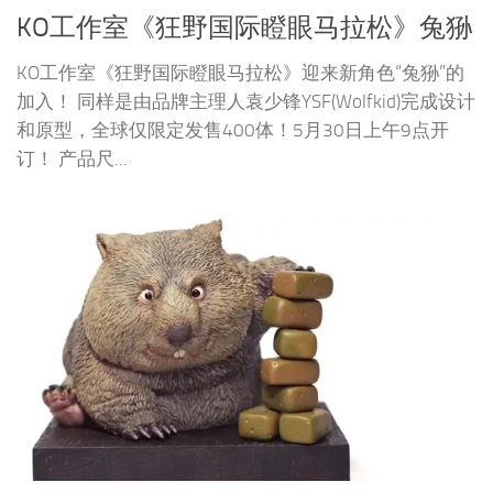
KO工作室《狂野国际瞪眼马拉松》兔狲
KO工作室《狂野国际瞪眼马拉松》迎来新角色“兔狲”的
加入！ 同样是由品牌主理人袁少锋YSF(Wolfkid)完成设计
和原型，全球仅限定发售400体！5月30日上午9点开
订！ 产品尺...