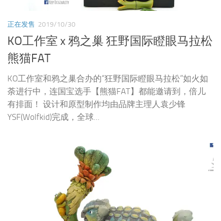
正在发售
2019/10/30
KO工作室 x 鸦之巢 狂野国际瞪眼马拉松
熊猫FAT
KO工作室和鸦之巢合办的“狂野国际瞪眼马拉松”如火如
荼进行中，连国宝选手【熊猫FAT】都能邀请到，倍儿
有排面！ 设计和原型制作均由品牌主理人袁少锋
YSF(Wolfkid)完成，全球...