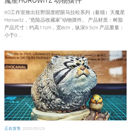
魔星HOROWITZ 动物摆件
KO工作室推出狂野国度瞪眼马拉松系列（薮猫）天魔星
Horowitz，“危险品收藏家”动物摆件。 产品材质：树脂
产品尺寸：约高11cm，宽8cm，纵深9.5cm 产品重量：
小于0....
正在发售
2020/05/29