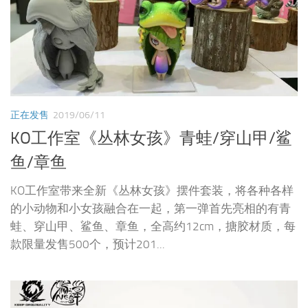
正在发售
2019/06/11
KO工作室《丛林女孩》青蛙/穿山甲/鲨
鱼/章鱼
KO工作室带来全新《丛林女孩》摆件套装，将各种各样
的小动物和小女孩融合在一起，第一弹首先亮相的有青
蛙、穿山甲、鲨鱼、章鱼，全高约12cm，搪胶材质，每
款限量发售500个，预计201...