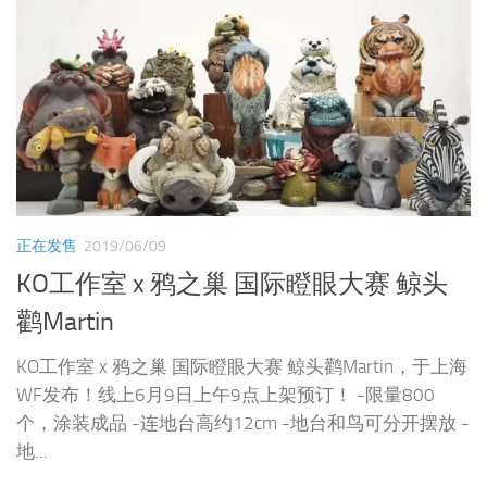
正在发售
2019/06/09
KO工作室 x 鸦之巢 国际瞪眼大赛 鲸头
鹳Martin
KO工作室 x 鸦之巢 国际瞪眼大赛 鲸头鹳Martin，于上海
WF发布！线上6月9日上午9点上架预订！ -限量800
个，涂装成品 -连地台高约12cm -地台和鸟可分开摆放 -
地...