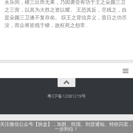
永乐间，棣三出而无果，乃因袭尝有功于王之朵颜三卫
之三营，以其为大胜之资以耀。 王恐其反，尽残之，自
是朵颜三卫遂不复存矣。 叹王之背信弃义，昔日之功尽
没，而众将皆残于棣，故枉死之怨常...
粤ICP备12081219号
关注微信公众号【拆盒】，加群、吃现、到货通知、特价闪卖，
一步到位！