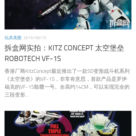
玩具美图
2016/08/15
拆盒网实拍：KITZ CONCEPT 太空堡垒
ROBOTECH VF-1S
香港厂商KitzConcept最近推出了一款SD变形战斗机系列
《太空堡垒》的VF-1S，非常有意思，首款产品是罗伊·
福克的VF-1S骷髅一号。全高约14CM，可以实现完全的
三段变形...