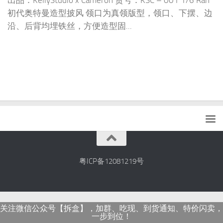
出品：KellyStudio x Cameron 货号：KSC – 001 1/6 Rah
初代奥特曼造型披风 领口为真领版型，领口、下摆、边
沿、后背均埋铁丝，方便造型固...
粤ICP备12081219号
关注微信公众号【拆盒】，加群、吃现、到货通知、特价闪卖，
一步到位！