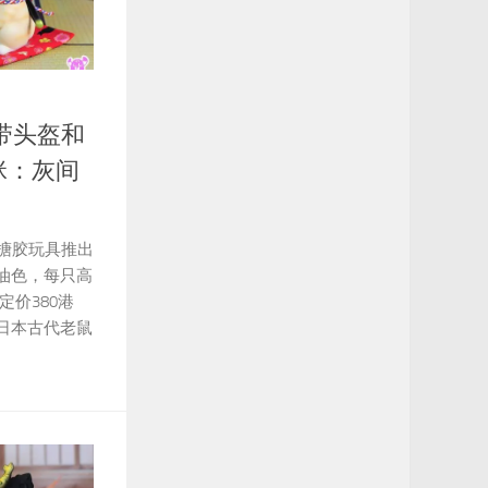
，带头盔和
咪：灰间
出搪胶玩具推出
奶油色，每只高
方定价380港
。 日本古代老鼠