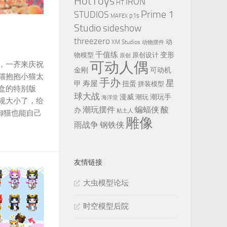
HotToys
IRON
HT
Prime 1
STUDIOS
p1s
MAFEX
Studio
sideshow
threezero
动
XM Studios
动物摆件
千值练
变形
物模型
原创设计
原创
可动人偶
，一齐来庆祝
金刚
可动机
猫抱抱小猫太
手办
星
寿屋
甲
扭蛋
拼装模型
盒的特别版
球大战
漫威
潮玩手
潮玩
海洋堂
规大小了，给
潮玩摆件
蝙蝠侠
酸
办
粘土人
御猫也能自己
雕像
雨战争
钢铁侠
友情链接
大虫模型论坛
时空模型后院