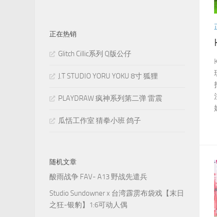
正在热销
Glitch Cillic系列 Q版公仔
J.T STUDIO YORU YOKU 8寸 狐狸
PLAYDRAW 疯神系列第二弹 雷震
瓜恬工作室 猜拳小班 鸽子
随机文章
酸雨战争 FAV- A13 野战先遣兵
Studio Sundowner x 台湾霹雳布袋戏【末日
之狂-银豹】1:6可动人偶