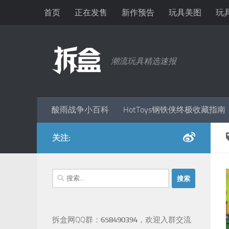
首页
正在发售
新作预告
玩具美图
玩
跳至内容
潮流玩具精选速报
酸雨战争小百科
HotToys钢铁侠终极收藏指南
关注:
搜
索：
拆盒网QQ群：
658490394
，欢迎入群交流