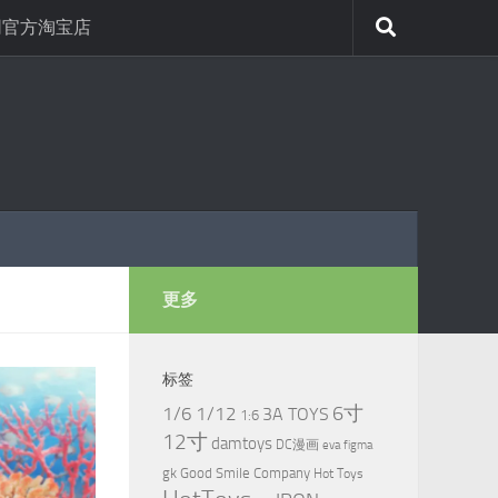
网官方淘宝店
更多
标签
6寸
1/6
1/12
3A TOYS
1:6
12寸
damtoys
DC漫画
eva
figma
gk
Good Smile Company
Hot Toys