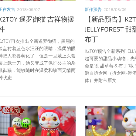
正在发售
2018/06/07
新作预告
2018/03/06
K2TOY 暹罗御猫 吉祥物摆
【新品预告】K2T
件
JELLYFOREST 
布丁
K2TOY再次推出全新暹罗御猫，黑黑的
脸盘衬着蓝色水汪汪的眼睛，温柔的眼
K2TOY预告全新系列“JELLY
神把人都要萌化了，但是一旦戴上头盔
超可爱的甜品小动物，先
装上武士刀，她又变成了保护公主的杀
会是“甜甜草莓 & 布丁”
鼠御猫，能够随时在温柔和铁面无情两
源自拆盒网（拆盒网-潮
种状态...
体）并附带原文...