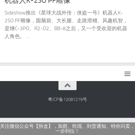
机器人K-2SO PF雕像
Sideshow推出《星球大战外传：侠盗一号》机器人K-
2SO PF雕像，圆脑袋、大长腿、走路滑稽、风趣机智，
是继C-3PO、R2-D2、BB-8之后，又一个受欢迎的机器
人角色。 ...
粤ICP备12081219号
关注微信公众号【拆盒】，加群、吃现、到货通知、特价闪卖，
一步到位！