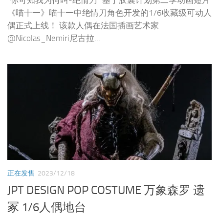
《喵十一》喵十一中绝情刀角色开发的1/6收藏级可动人
偶正式上线！ 该款人偶在法国插画艺术家
@Nicolas_Nemiri尼古拉...
正在发售
2023/12/18
JPT DESIGN POP COSTUME 万象森罗 遗
冢 1/6人偶地台