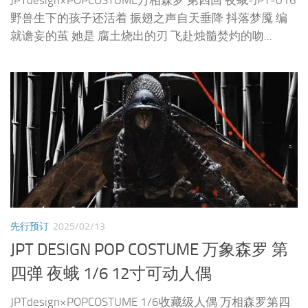
JPTdesign×POPCOSTUME万相森罗 第四回 夜蛾-JPT-016
野兽生下的孩子还活着 振翅之声自天垂降 抖落梦魇 编
就谵妄的茧 她是 腐土烧出的刃 飞赴烛髓焚灼的吻...
先行预订
2025/02/13
JPT DESIGN POP COSTUME 万象森罗 第
四弹 夜蛾 1/6 12寸可动人偶
JPTdesign×POPCOSTUME 1/6收藏级人偶 万相森罗第四