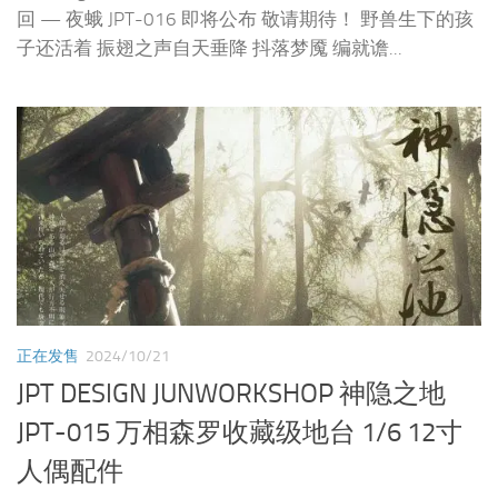
回 — 夜蛾 JPT-016 即将公布 敬请期待！ 野兽生下的孩
子还活着 振翅之声自天垂降 抖落梦魇 编就谵...
正在发售
2024/10/21
JPT DESIGN JUNWORKSHOP 神隐之地
JPT-015 万相森罗收藏级地台 1/6 12寸
人偶配件