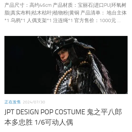
产品尺寸：高约46cm 产品材质：宝丽石|进口PU|环氧树
脂|真实布料|枯木枯叶|植物粉|黄铜 产品清单： 地台主体
*1 乌鸦*1 人偶支架*1 注连绳*1 官方售价：1000元 ...
正在发售
2024/07/30
JPT DESIGN POP COSTUME 鬼之平八郎
本多忠胜 1/6可动人偶