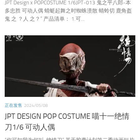
JPT Design x POPCOSTUME 1/6JPT-013 鬼之平八郎-本
多忠胜 可动人偶 蜻蜓起舞之时蜘蛛溃散 蜻蛉切 鹿角盔
鬼 之 ？人 之？” 产品清单： 1.可...
正在发售
2024/05/08
JPT DESIGN POP COSTUME 喵十一绝情
刀1/6 可动人偶
“你可知我为何叫-绝情刀” 基于胶囊计划第二季动画短片