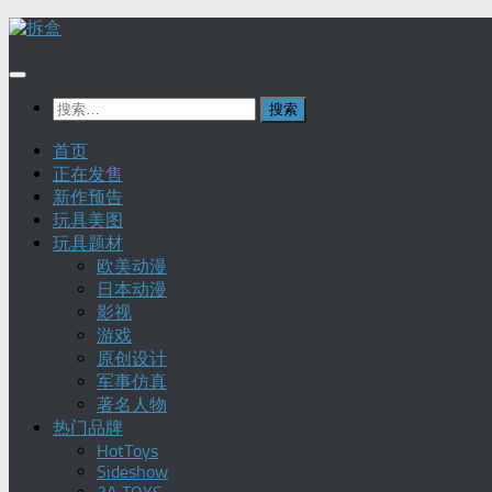
跳
至
内
容
搜
索：
首页
正在发售
新作预告
玩具美图
玩具题材
欧美动漫
日本动漫
影视
游戏
原创设计
军事仿真
著名人物
热门品牌
HotToys
Sideshow