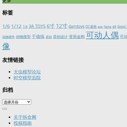
更多
标签
12寸
6寸
1/6
1/12
3A TOYS
damtoys
1:6
gk
Good 
DC漫画
eva
figma
可动人偶
千值练
变形金刚
可
动物模型
原创设计
动物摆件
原创
像
友情链接
大虫模型论坛
时空模型后院
归档
归
档
关于拆盒网
投稿指南