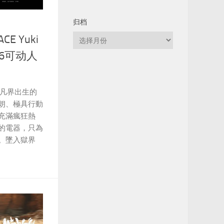
归档
归
ACE Yuki
档
/6可动人
I是凡界出生的
朗、極具行動
充滿瘋狂熱
的電器，只為
。墜入獄界