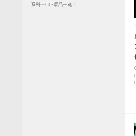
系列—CICF展品一览！