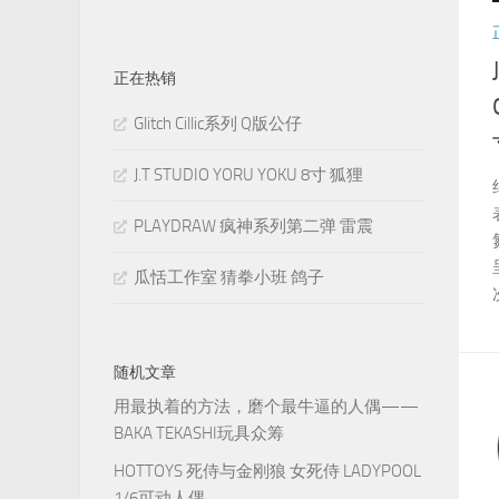
正在热销
Glitch Cillic系列 Q版公仔
J.T STUDIO YORU YOKU 8寸 狐狸
PLAYDRAW 疯神系列第二弹 雷震
瓜恬工作室 猜拳小班 鸽子
随机文章
用最执着的方法，磨个最牛逼的人偶——
BAKA TEKASHI玩具众筹
HOTTOYS 死侍与金刚狼 女死侍 LADYPOOL
1/6可动人偶