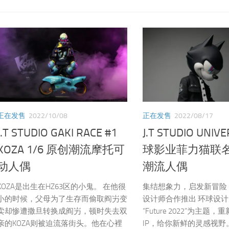
正在发售
2022/10/08
正在发售
2022/08/17
J.T STUDIO GAKI RACE #1
J.T STUDIO UNIV
KOZA 1/6 原创潮流摩托可
球影业菲力猫联名
动人偶
潮流人偶
KOZA是出生在HZ63区的小鬼。 在他很
集结想象力，启发新冒险
小的时候，父母为了生存而偷取阎屴变
设计师合作推出 环球设计
卖却惨遭撒旦转换成阎屴，顿时失去双
“Future 2022”为主题
亲的KOZA则被迫流落街头。他在心裡
IP，给你新鲜的灵感视野。Fu