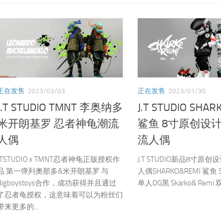
正在发售
2023/03/03
正在发售
2023/01/30
J.T STUDIO TMNT 李奥纳多
J.T STUDIO SHAR
米开朗基罗 忍者神龟潮流
鲨鱼 8寸原创设
人偶
流人偶
JTSTUDIO x TMNT忍者神龟正版授权作
J.T STUDIO新品8寸原
品 第一弹列奧那多&米开朗基罗 与
人偶SHARKO&REMI 鲨鱼 Sk
Bigboystoys合作，成功获得并且通过
单人OG黑 Skarko& Remi 
了忍者龟授权，这意味着可以为粉丝们
带来更多的...