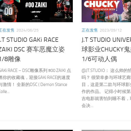
正在发售
2024/06/25
正在发售
2023/09/12
J.T STUDIO GAKi RACE
J.T STUDIO UNIV
ZAIKI DSC 赛车恶魔立姿
球影业CHUCKY
1/8雕像
1/6可动人偶
GAKi RACE – DSC雕像系列 #00 ZAIKI 点
@JT.STUDIO： 这么帅
燃你的收藏魂，迎接GAKi RACE的速度
吗？ 很荣幸参与环球艺
与激情！ 全新的DSC ( Demon Stance
目，这是第二款与环球影
olle...
作的作品。 记得小时候
吉电影就害怕到睡不着，
会决...