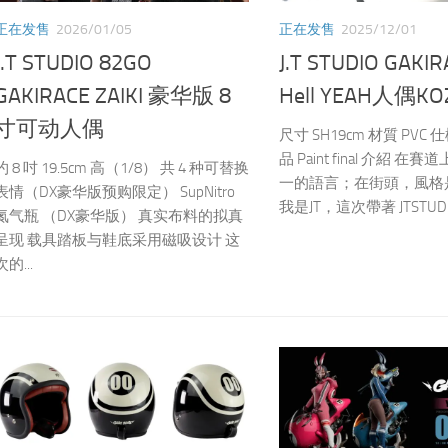
正在发售
2026/01/05
正在发售
2025/12/01
J.T STUDIO 82GO
J.T STUDIO GAKIR
GAKIRACE ZAIKI 豪华版 8
Hell YEAH人偶KOZ
寸可动人偶
尺寸 SH19cm 材質 PVC
品 Paint final 介紹 
约 8 吋 19.5cm 高（1/8） 共 4 种可替换
一的語言；在街頭，風格
表情（DX豪华版预购限定） SupNitro
我是JT，這次帶著 JTSTUDI
氮气瓶 （DX豪华版） 真实布料的拟真
呈现 载具踏板与鞋底采用磁吸设计 这
次的...