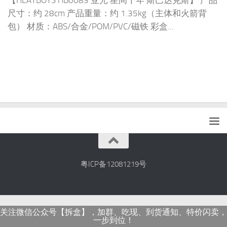
【HEATBOYS HB0083 亚光 星间千年 斯巴达克斯】 产品
尺寸：约 28cm 产品重量：约 1.35kg（主体和火箭背
包） 材质：ABS/合金/POM/PVC/磁铁 彩盒...
粤ICP备12081219号
关注微信公众号【拆盒】，加群、吃现、到货通知、特价闪卖，
一步到位！