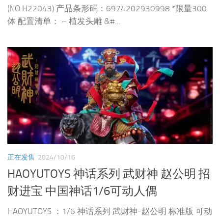
(NO:H22043) 产品条形码：6974202930998 *限量300
体 配置清单： – 植发头雕 &#...
正在发售
2024/10/16
HAOYUTOYS 神话系列 武财神 赵公明 招
财进宝 中国神话1/6可动人偶
HAOYUTOYS ：1/6 神话系列 武财神-赵公明 标准版 可动