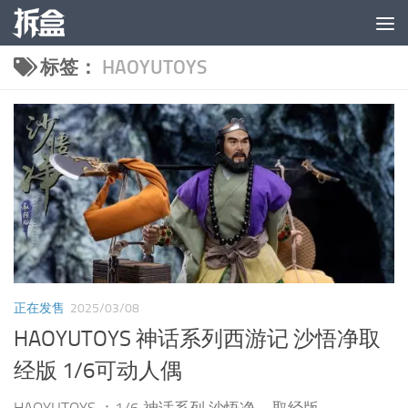
跳至内容
标签：
HAOYUTOYS
正在发售
2025/03/08
HAOYUTOYS 神话系列西游记 沙悟净取
经版 1/6可动人偶