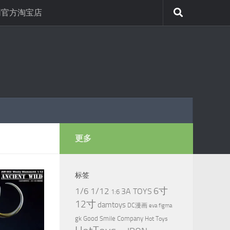
网官方淘宝店
更多
标签
6寸
1/6
1/12
3A TOYS
1:6
12寸
damtoys
DC漫画
eva
figma
gk
Good Smile Company
Hot Toys