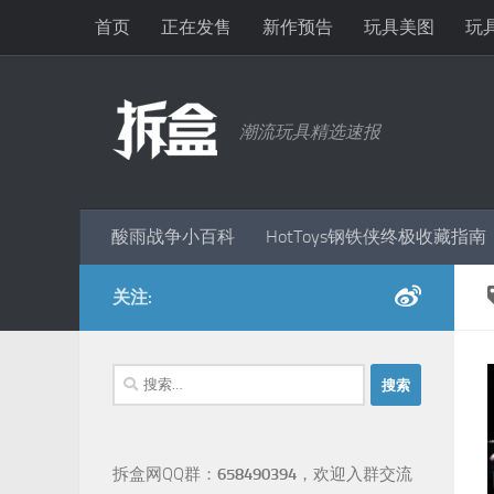
首页
正在发售
新作预告
玩具美图
玩
跳至内容
潮流玩具精选速报
酸雨战争小百科
HotToys钢铁侠终极收藏指南
关注:
搜
索：
拆盒网QQ群：
658490394
，欢迎入群交流