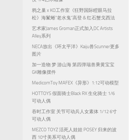
鸦之巢 x KO工作室《狂野国际瞪眼马拉
松》海鬣蜥“老水鬼”高登 & 红石蟹戈西法
艺术家James Groman正式加入DC Artists
Alley系列
NECA放出《环太平洋》Kaiju兽Scunner更多
图片
加一造物 梦·游山海 第四弹瑞兽乘黄宝宝
GK雕像摆件
MedicomToy MAFEX《异形》1:12可动模型
HOTTOYS 假面骑士Black RX 生化骑士 1/6
可动人偶
吞时工作室 关节可动兵人女素体 1/12 6寸
可动人偶
MEZCO TOYZ 活死人娃娃 POSEY 归来的波
西 10寸美系可动人偶