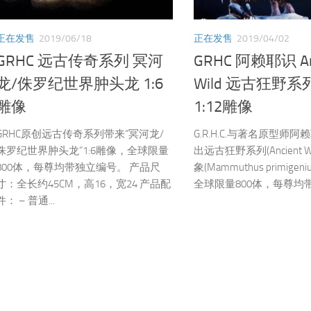
正在发售
2019/06/18
正在发售
2019/04/02
GRHC 远古传奇系列 冥河
GRHC 阿赖耶识 An
龙/侏罗纪世界肿头龙 1:6
Wild 远古狂野系
雕像
1:12雕像
GRHC原创远古传奇系列带来“冥河龙/
G.R.H.C.与著名原型师
侏罗纪世界肿头龙”1:6雕像，全球限量
出远古狂野系列(Ancient 
800体，每尊均带独立编号。 产品尺
象(Mammuthus primigen
寸：全长约45CM，高16，宽24 产品配
全球限量800体，每尊均带.
件： – 普通...