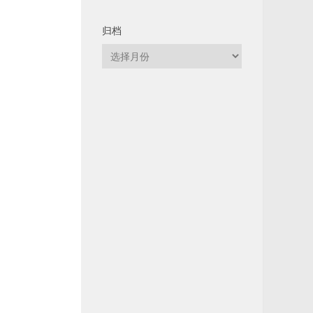
归档
归
档