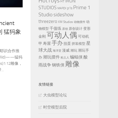
HotToys
IRON
HT
Prime 1
STUDIOS
p1s
MAFEX
Studio
sideshow
threezero
动
cient
XM Studios
动物摆件
千值练
变形
物模型
原创设计
原创
列 猛犸象
可动人偶
金刚
可动机
手办
星
寿屋
甲
扭蛋
拼装模型
球大战
漫威
潮玩手
潮玩
阿赖耶识合作推
海洋堂
潮玩摆件
蝙蝠侠
酸
Wild)——猛犸
办
粘土人
雕像
ius)1:12雕像，
雨战争
钢铁侠
..
友情链接
大虫模型论坛
时空模型后院