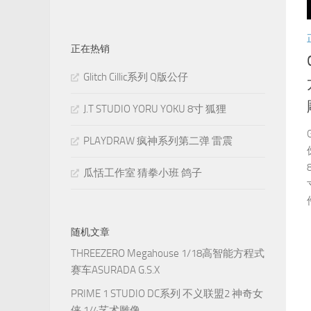
正在热销
Glitch Cillic系列 Q版公仔
J.T STUDIO YORU YOKU 8寸 狐狸
PLAYDRAW 疯神系列第二弹 雷震
瓜恬工作室 猜拳小班 鸽子
随机文章
THREEZERO Megahouse 1/18高智能方程式
赛车ASURADA G.S.X
PRIME 1 STUDIO DC系列 不义联盟2 神奇女
侠 1/4艺术雕像