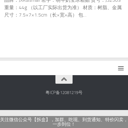
品牌：JXK&small 名字：萌牛奶宝冰箱贴 货号：JS2503
重量：44g （以工厂实际出货为准） 材质：树脂、金属
尺寸：7.5×7×1.5cm（长×宽×高） 包...
粤ICP备12081219号
关注微信公众号【拆盒】，加群、吃现、到货通知、特价闪卖，
一步到位！