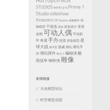
HotToys
IRON
HT
Prime 1
STUDIOS
p1s
MAFEX
Studio
sideshow
threezero
动
XM Studios
动物摆件
千值练
变形
物模型
原创设计
原创
可动人偶
金刚
可动机
手办
星
寿屋
甲
扭蛋
拼装模型
球大战
漫威
潮玩手
潮玩
海洋堂
潮玩摆件
蝙蝠侠
酸
办
粘土人
雕像
雨战争
钢铁侠
友情链接
大虫模型论坛
时空模型后院