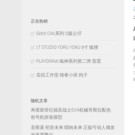
正在热销
Glitch Cillic系列 Q版公仔
J.T STUDIO YORU YOKU 8寸 狐狸
PLAYDRAW 疯神系列第二弹 雷震
瓜恬工作室 猜拳小班 鸽子
随机文章
寿屋新世纪福音战士EVA机械哥斯拉配色
初号机拼装模型
圣斯基 初音未来 唱响未来 正版可动人偶发
光发声舞台