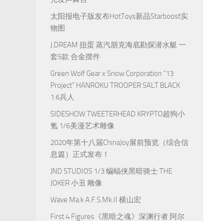
太阳报电子版发布HotToys新品Starboost实
物图
J.DREAM 扭蛋 蒸汽朋克海底勘探潜水艇 一
套5款 合金摆件
Green Wolf Gear x Snow Corporation “13
Project” HANROKU TROOPER SALT BLACK
1:6兵人
SIDESHOW TWEETERHEAD KRYPTO超狗小
氪 1/6美漫艺术雕像
2020年第十八届ChinaJoy展前预览（综合信
息篇）正式发布！
JND STUDIOS 1/3 蝙蝠侠黑暗骑士 THE
JOKER 小丑 雕像
Wave Ma.k A.F.S.Mk.II 横山宏
First 4 Figures《黑暗之魂》深渊行者 阿尔