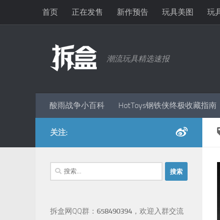
首页
正在发售
新作预告
玩具美图
玩
跳至内容
潮流玩具精选速报
酸雨战争小百科
HotToys钢铁侠终极收藏指南
关注:
搜
索：
拆盒网QQ群：
658490394
，欢迎入群交流