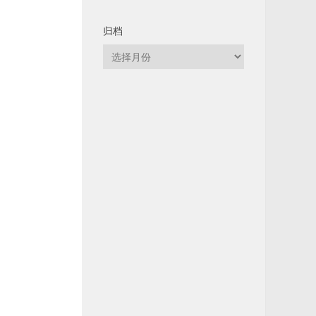
归档
归
档