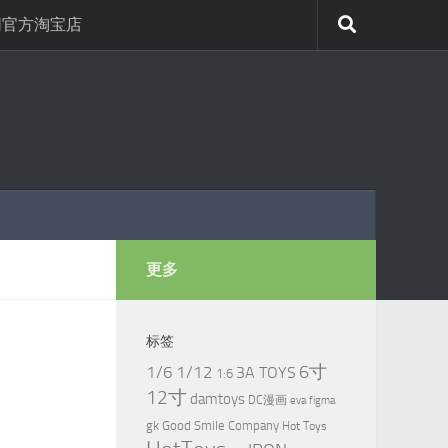
网官方淘宝店
更多
标签
6寸
1/6
1/12
3A TOYS
1:6
12寸
damtoys
DC漫画
eva
figma
gk
Good Smile Company
Hot Toys