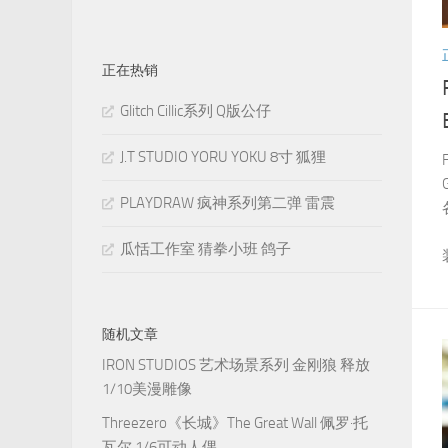
正在热销
Glitch Cillic系列 Q版公仔
J.T STUDIO YORU YOKU 8寸 狐狸
PLAYDRAW 疯神系列第二弹 雷震
瓜恬工作室 猜拳小班 鸽子
随机文章
IRON STUDIOS 艺术场景系列 金刚狼 释放
1/10美漫雕像
Threezero《长城》The Great Wall 佩罗·托
瓦尔 1/6可动人偶