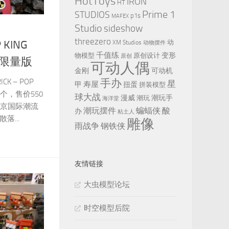
HotToys
IRON
HT
Prime 1
STUDIOS
p1s
MAFEX
Studio
sideshow
threezero
动
 KING
XM Studios
动物摆件
千值练
变形
物模型
原创设计
原创
TS限量版
可动人偶
金刚
可动机
手办
ICK – POP
星
寿屋
甲
扭蛋
拼装模型
个，售价550
球大战
漫威
潮玩手
潮玩
海洋堂
北京国际潮流
潮玩摆件
蝙蝠侠
酸
办
粘土人
落...
雕像
雨战争
钢铁侠
友情链接
大虫模型论坛
时空模型后院