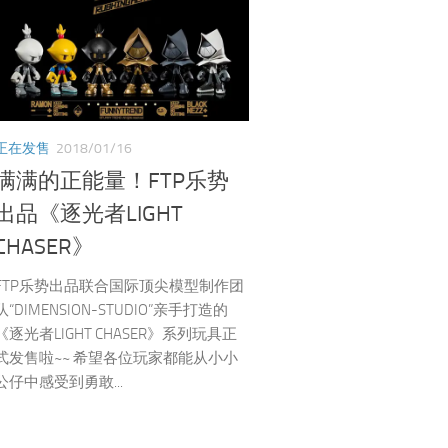
正在发售
2018/01/16
满满的正能量！FTP乐势
出品《逐光者LIGHT
CHASER》
FTP乐势出品联合国际顶尖模型制作团
队“DIMENSION-STUDIO”亲手打造的
《逐光者LIGHT CHASER》系列玩具正
式发售啦~~ 希望各位玩家都能从小小
公仔中感受到勇敢...