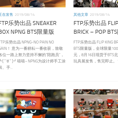
正在发售
2019/08/14
其他文章
2019/08/14
FTP乐势出品 SNEAKER
FTP乐势出品 FLIP
BOX NPNG BTS限量版
BRICK – POP B
FTP乐势出品 NPNG-NO PAIN NO
FTP乐势出品 FLIP KING BR
GAIN！ 意为一番耕耘一番收获，致敬
BTS限量版，全球限量100
各位一路上努力坚持不懈的“陪跑员”，
元，8月16日现货于BTS
┗[ ˘ ꌂ ˘ ]┛嘻嘻~ NPNG为设计师手工涂
玩具展发售，售完即止。 散
装、手...