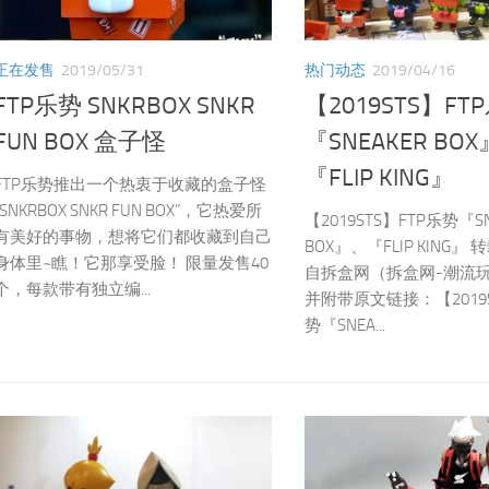
正在发售
2019/05/31
热门动态
2019/04/16
FTP乐势 SNKRBOX SNKR
【2019STS】FT
FUN BOX 盒子怪
『SNEAKER BO
『FLIP KING』
FTP乐势推出一个热衷于收藏的盒子怪
“SNKRBOX SNKR FUN BOX”，它热爱所
【2019STS】FTP乐势『SN
有美好的事物，想将它们都收藏到自己
BOX』、『FLIP KING』
身体里~瞧！它那享受脸！ 限量发售40
自拆盒网（拆盒网-潮流
个，每款带有独立编...
并附带原文链接：【2019S
势『SNEA...