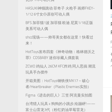
HASUKI神猫跳动 菲奇子 火枪手 画师FKEY-
1/12 6寸女仆原创可动人偶
BFS 加菲猫1波 加菲猫 欧迪 尼莫1/18正版
美系可动人偶
shcc现场——帅哥美女都在这里！快看过
来！
HotToys发布四套《神奇动物：格林德沃之
罪》COSBABY 迷你珍藏人偶套装
ZCWO 鸡仙人 26CM KFC炸鸡 同人恶搞 潮流
玩具手办摆件
开箱美图：HotToys钢铁侠MK17 – 破心
者/Heartbreaker（Plastic Enemies实拍）
Figma《进击的巨人》三笠·阿克曼实拍图
台湾猎人玩具 x 狗狗的小跳步,绘蹦砰!——
富士山雷龙3代（粉红奶油草莓雷龙）