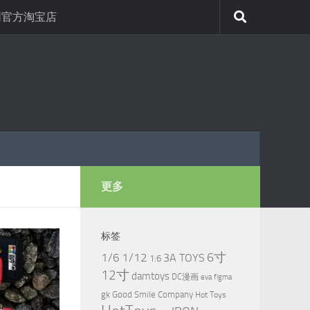
网官方淘宝店
更多
标签
6寸
1/6
1/12
3A TOYS
1:6
12寸
damtoys
DC漫画
eva
figma
gk
Good Smile Company
Hot Toys