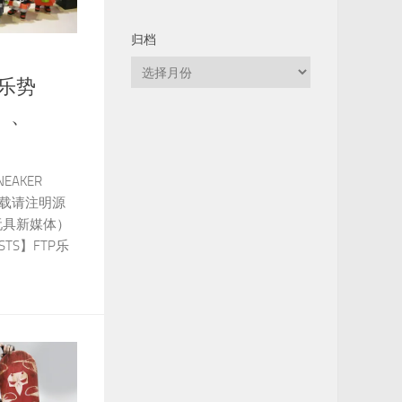
归档
归
P乐势
档
X』、
EAKER
 转载请注明源
玩具新媒体）
TS】FTP乐