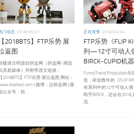
热门动态
2018/09/07
正在发售
2018/04/04
【2018BTS】FTP乐势 展
FTP乐势《FLIP 
位返图
列—12寸可动人偶
BIRCK-CUPID机
转载请注明源自拆盒网（拆盒网-潮流
玩具新媒体）并附带原文链接：
FunnyTrend Product
【2018BTS】FTP乐势 展位返图 网站：
造，研发数年的《FLIP K
www.chaihezi.com | 微博：@拆盒网 | 微
布系列中的12寸可动人偶-
信公众号：拆...
助手BIRCK，还会在201
流...