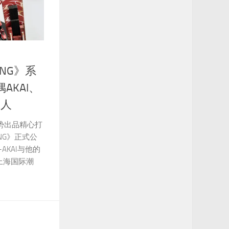
KING》系
AKAI、
器人
ion乐势出品精心打
ING》正式公
AKAI与他的
8上海国际潮