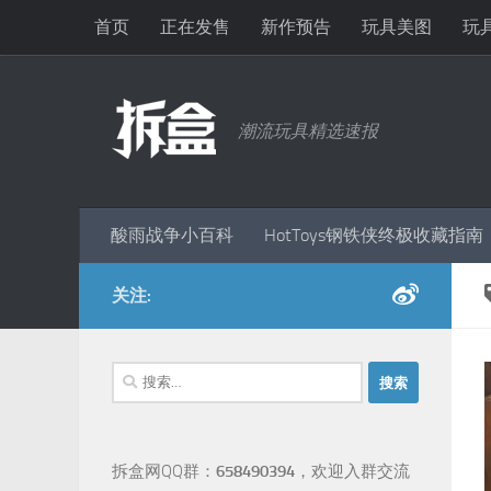
首页
正在发售
新作预告
玩具美图
玩
跳至内容
潮流玩具精选速报
酸雨战争小百科
HotToys钢铁侠终极收藏指南
关注:
搜
索：
拆盒网QQ群：
658490394
，欢迎入群交流