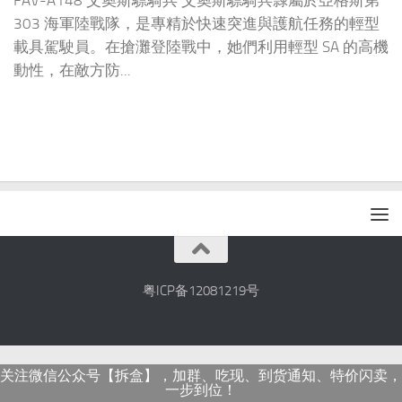
FAV-A148 艾奧斯驃騎兵 艾奧斯驃騎兵隸屬於亞格斯第
303 海軍陸戰隊，是專精於快速突進與護航任務的輕型
載具駕駛員。在搶灘登陸戰中，她們利用輕型 SA 的高機
動性，在敵方防...
粤ICP备12081219号
关注微信公众号【拆盒】，加群、吃现、到货通知、特价闪卖，
一步到位！