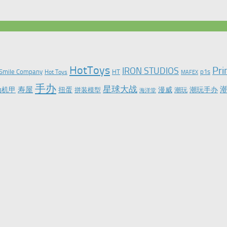
HotToys
Pri
IRON STUDIOS
Smile Company
HT
p1s
Hot Toys
MAFEX
手办
星球大战
寿屋
动机甲
扭蛋
漫威
潮玩手办
拼装模型
潮玩
海洋堂