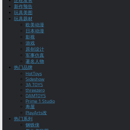
正在发售
新作预告
玩具美图
玩具题材
欧美动漫
日本动漫
影视
游戏
原创设计
军事仿真
著名人物
热门品牌
HotToys
Sideshow
3A TOYS
threezero
DAMTOYS
Prime 1 Studio
寿屋
PlayArts改
热门系列
钢铁侠