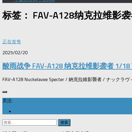
标签：
FAV-A128纳克拉维影
正在发售
2025/02/20
酸雨战争 FAV-A128 纳克拉维影袭者 1/1
FAV-A128 Nuckelavee Specter / 納克拉維影
关注:
搜
索：