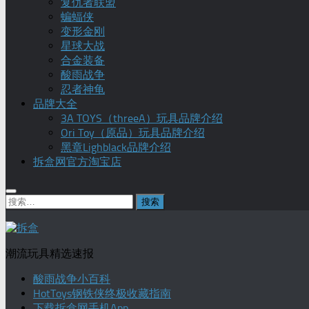
复仇者联盟
蝙蝠侠
变形金刚
星球大战
合金装备
酸雨战争
忍者神龟
品牌大全
3A TOYS（threeA）玩具品牌介绍
Ori Toy（原品）玩具品牌介绍
黑章Lighblack品牌介绍
拆盒网官方淘宝店
搜
索：
潮流玩具精选速报
酸雨战争小百科
HotToys钢铁侠终极收藏指南
下载拆盒网手机App