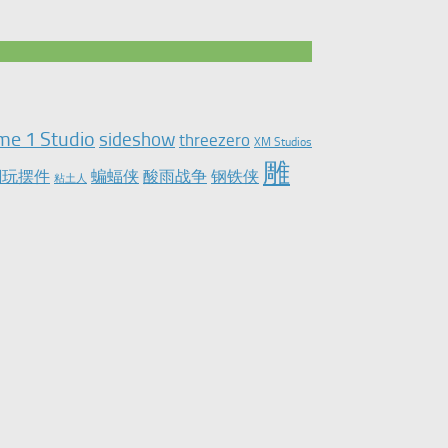
me 1 Studio
sideshow
threezero
XM Studios
雕
潮玩摆件
蝙蝠侠
酸雨战争
钢铁侠
粘土人