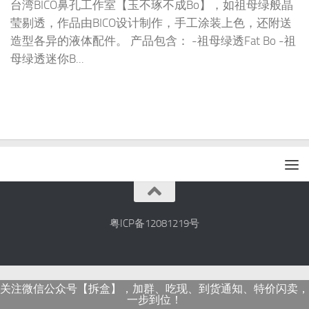
台湾BICO鼻孔工作室【玉不琢不成Bo】，如祖母绿般晶
莹剔透，作品由BICO设计制作，手工涂装上色，还附送
造型各异的液体配件。 产品包含： -祖母绿透Fat Bo -祖
母绿透迷你B...
粤ICP备12081219号
关注微信公众号【拆盒】，加群、吃现、到货通知、特价闪卖，
一步到位！