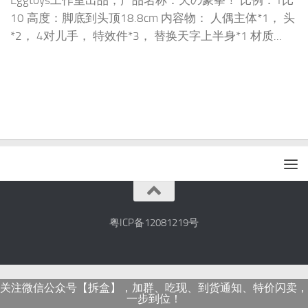
Eggtoys工作室出品，产品名称：天の豪拳！ 比例：1比
10 高度：脚底到头顶18.8cm 内容物： 人偶主体*1， 头
*2， 4对儿手， 特效件*3， 替换天字上半身*1 材质...
粤ICP备12081219号
关注微信公众号【拆盒】，加群、吃现、到货通知、特价闪卖，
一步到位！