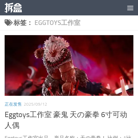
跳至内容
标签：
EGGTOYS工作室
正在发售
2025/09/12
Eggtoys工作室 豪鬼 天の豪拳 6寸可动
人偶