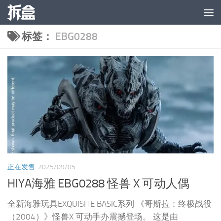
跳至内容
标签：
EBG0288
正在发售
2025/09/05
HIYA海雅 EBG0288 怪兽 X 可动人偶
全新海雅玩具EXQUISITE BASIC系列 《哥斯拉：终极战役
（2004）》怪兽X 可动手办震撼登场。 这是由