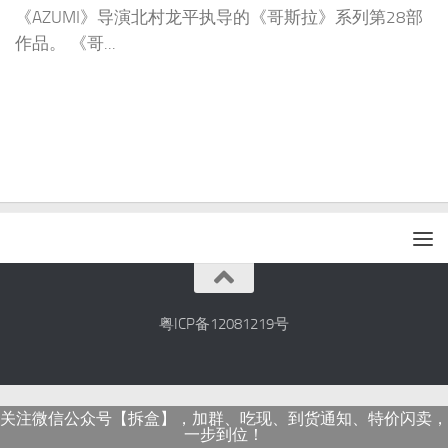
《AZUMI》导演北村龙平执导的《哥斯拉》系列第28部
作品。 《哥...
粤ICP备12081219号
关注微信公众号【拆盒】，加群、吃现、到货通知、特价闪卖，
一步到位！