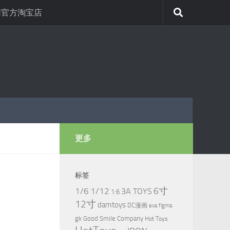
网官方淘宝店
更多
标签
6寸
1/6
1/12
3A TOYS
1:6
12寸
damtoys
DC漫画
eva
figma
gk
Good Smile Company
Hot Toys