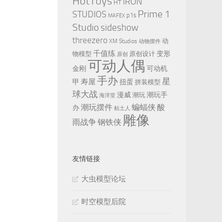
HotToys
IRON
HT
Prime 1
STUDIOS
p1s
MAFEX
Studio
sideshow
threezero
动
XM Studios
动物摆件
千值练
变形
物模型
原创设计
原创
可动人偶
金刚
可动机
手办
星
寿屋
甲
扭蛋
拼装模型
球大战
漫威
潮玩手
潮玩
海洋堂
潮玩摆件
蝙蝠侠
酸
办
粘土人
雕像
雨战争
钢铁侠
友情链接
大虫模型论坛
时空模型后院