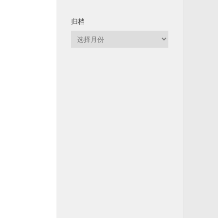
归档
归
档