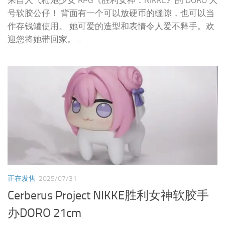
来自人气枪炮少女 RPG《胜利女神：NIKKE》的 DORO 大
号软胶公仔！ 背面有一个可以放硬币的缝隙，也可以当
作存钱罐使用。 她可爱的造型和表情令人爱不释手。欢
迎您将她带回家。...
正在发售
2025/07/31
Cerberus Project NIKKE胜利女神软胶手
办DORO 21cm