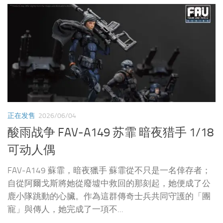
正在发售
2026/06/04
酸雨战争 FAV-A149 苏霏 暗夜猎手 1/18
可动人偶
FAV-A149 蘇霏，暗夜獵手 蘇霏從不只是一名倖存者；
自從阿爾戈斯將她從廢墟中救回的那刻起，她便成了公
鹿小隊跳動的心臟。作為這群傳奇士兵共同守護的「團
寵」與傳人，她完成了一項不...