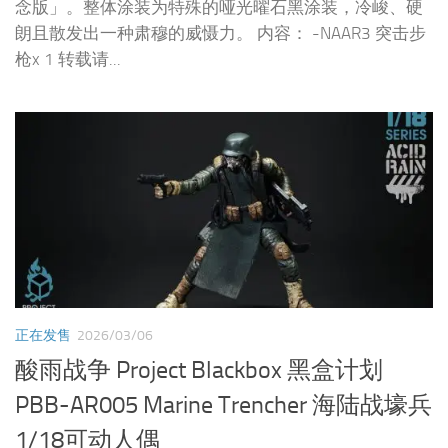
念版」。整体涂装为特殊的哑光曜石黑涂装，冷峻、硬
朗且散发出一种肃穆的威慑力。 内容： -NAAR3 突击步
枪x 1 转载请...
正在发售
2026/03/06
酸雨战争 Project Blackbox 黑盒计划
PBB-AR005 Marine Trencher 海陆战壕兵
1/18可动人偶