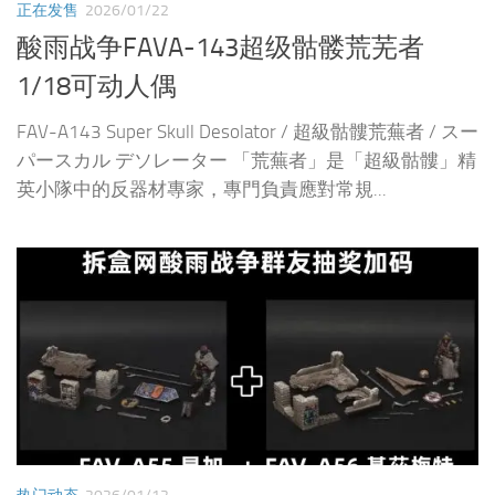
正在发售
2026/01/22
酸雨战争FAVA-143超级骷髅荒芜者
1/18可动人偶
FAV-A143 Super Skull Desolator / 超級骷髏荒蕪者 / スー
パースカル デソレーター 「荒蕪者」是「超級骷髏」精
英小隊中的反器材專家，專門負責應對常規...