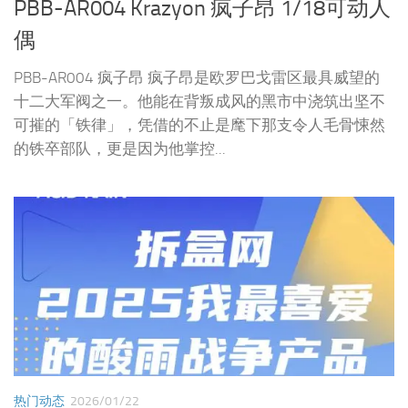
PBB-AR004 Krazyon 疯子昂 1/18可动人
偶
PBB-AR004 疯子昂 疯子昂是欧罗巴戈雷区最具威望的
十二大军阀之一。他能在背叛成风的黑市中浇筑出坚不
可摧的「铁律」，凭借的不止是麾下那支令人毛骨悚然
的铁卒部队，更是因为他掌控...
热门动态
2026/01/22