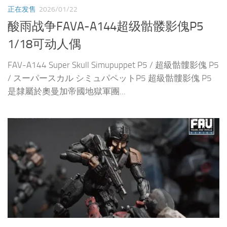
正在发售
2026/01/22
酸雨战争FAVA-A144超级骷髅影傀P5
1/18可动人偶
FAV-A144 Super Skull Simupuppet P5 / 超級骷髏影傀 P5
/ スーパースカル シミュパペットP5 超級骷髏影傀 P5
是隸屬於奧曼加帝國地獄軍團...