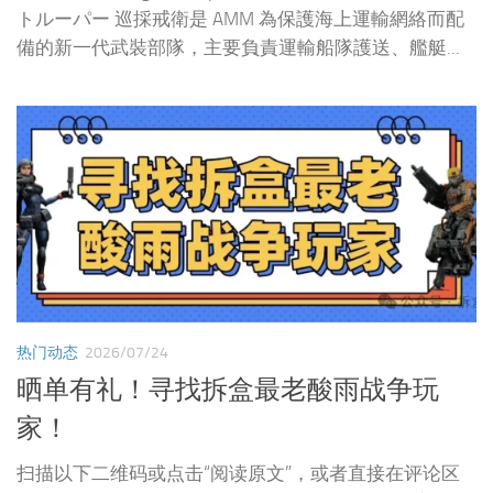
トルーパー 巡採戒衛是 AMM 為保護海上運輸網絡而配
備的新一代武裝部隊，主要負責運輸船隊護送、艦艇...
热门动态
2026/07/24
晒单有礼！寻找拆盒最老酸雨战争玩
家！
扫描以下二维码或点击“阅读原文”，或者直接在评论区