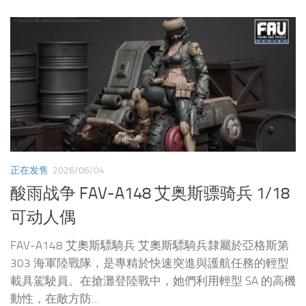
正在发售
2026/06/04
酸雨战争 FAV-A148 艾奥斯骠骑兵 1/18
可动人偶
FAV-A148 艾奧斯驃騎兵 艾奧斯驃騎兵隸屬於亞格斯第
303 海軍陸戰隊，是專精於快速突進與護航任務的輕型
載具駕駛員。在搶灘登陸戰中，她們利用輕型 SA 的高機
動性，在敵方防...