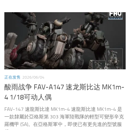
正在发售
2026/06/04
酸雨战争 FAV-A147 速龙斯比达 MK1m-
4 1/18可动人偶
FAV-147 速龍斯比達 MK1m-4 速龍斯比達 MK1m-4 是
一款隸屬於亞格斯第 303 海軍陸戰隊的輕型可變形辛克
羅機甲 (SA)。在亞格斯軍中，即便已有更先進的型號服