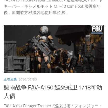
FAV-A151 Routekeeper Camelbot / 巡運駱駝人 / ルート
キーパー・キャメルボット MT-40 Camelbot 服役多年
後，原開發方根據各地使用單位累...
正在发售
2026/07/30
酸雨战争 FAV-A150 巡采戒卫 1/18可动
人偶
FAV-A150 Forager Trooper /巡採戒衛 / フォレジャー・