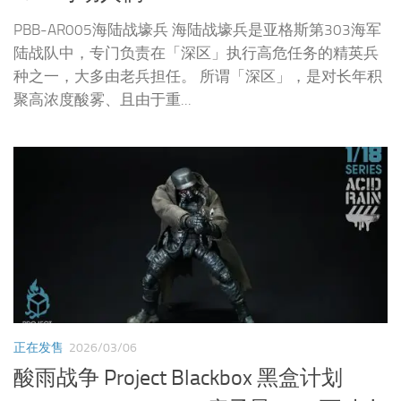
PBB-AR005海陆战壕兵 海陆战壕兵是亚格斯第303海军
陆战队中，专门负责在「深区」执行高危任务的精英兵
种之一，大多由老兵担任。 所谓「深区」，是对长年积
聚高浓度酸雾、且由于重...
正在发售
2026/03/06
酸雨战争 Project Blackbox 黑盒计划