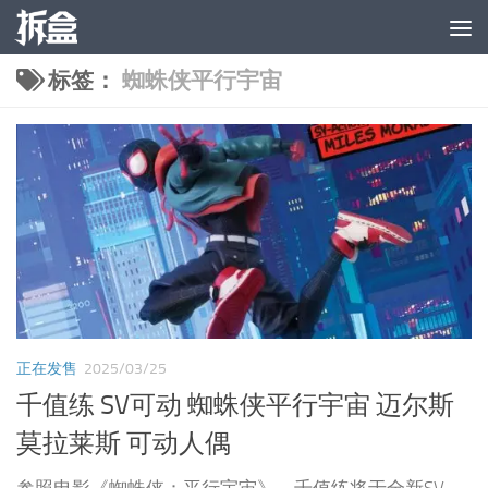
跳至内容
标签：
蜘蛛侠平行宇宙
正在发售
2025/03/25
千值练 SV可动 蜘蛛侠平行宇宙 迈尔斯
莫拉莱斯 可动人偶