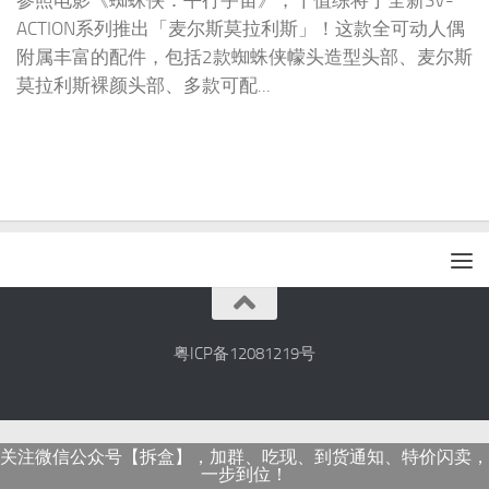
参照电影《蜘蛛侠：平行宇宙》，千值练将于全新SV-
ACTION系列推出「麦尔斯莫拉利斯」！这款全可动人偶
附属丰富的配件，包括2款蜘蛛侠幪头造型头部、麦尔斯
莫拉利斯裸颜头部、多款可配...
粤ICP备12081219号
关注微信公众号【拆盒】，加群、吃现、到货通知、特价闪卖，
一步到位！